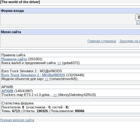
[
The world of the driver
]
Форма входа
В
Ст
Меню сайта
Главная страница
Заходим на 
Правила сайта
Правила сайта
(
20
/
1001
)
Книга жалоб и предложений сайта.
»»
(
goba6372
)
Euro Truck Simulator 2 - МОДЫ/MODS
Euro Truck Simulator 2 - МОДЫ/MODS
(
132
/
26446
)
Модели объектов для карт
»»
(
romasmirnov605
)
АРХИВ
АРХИВ
(
145
/
41987
)
Truckers map ETS 2 v1.0.goba...
»»
(
AlexeyDalnoboy42RUS
)
Статистика форума
Посетители:
8
(участников -
0
, гостей -
8
)
Темы:
6713
| Ответы:
190325
| Пользователи:
89066
Полная версия сайта