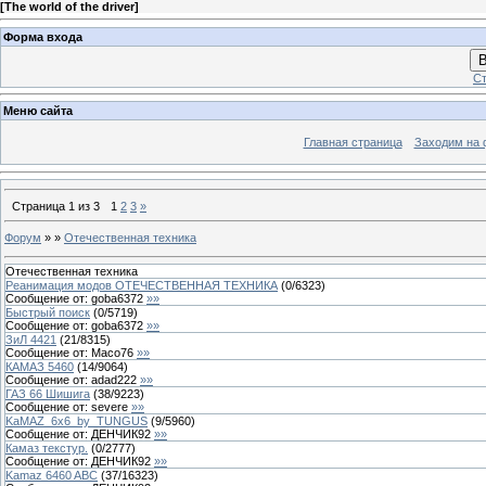
[
The world of the driver
]
Форма входа
В
Ст
Меню сайта
Главная страница
Заходим на 
Страница
1
из
3
1
2
3
»
Форум
»
»
Отечественная техника
Отечественная техника
Реанимация модов ОТЕЧЕСТВЕННАЯ ТЕХНИКА
(
0
/
6323
)
Сообщение от:
goba6372
»»
Быстрый поиск
(
0
/
5719
)
Сообщение от:
goba6372
»»
ЗиЛ 4421
(
21
/
8315
)
Сообщение от:
Maco76
»»
КАМАЗ 5460
(
14
/
9064
)
Сообщение от:
adad222
»»
ГАЗ 66 Шишига
(
38
/
9223
)
Сообщение от:
severe
»»
KaMAZ_6x6_by_TUNGUS
(
9
/
5960
)
Сообщение от:
ДЕНЧИК92
»»
Камаз текстур.
(
0
/
2777
)
Сообщение от:
ДЕНЧИК92
»»
Kamaz 6460 ABC
(
37
/
16323
)