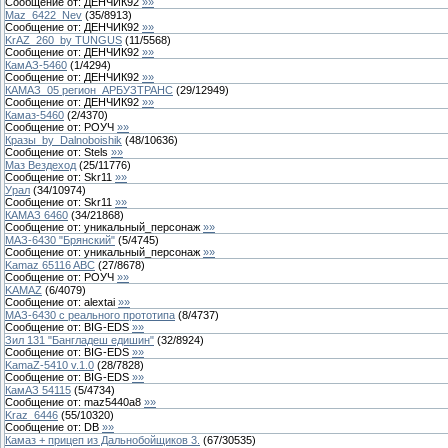
Сообщение от:
ДЕНЧИК92
»»
Maz_6422_Nev
(
35
/
8913
)
Сообщение от:
ДЕНЧИК92
»»
KrAZ_260_by TUNGUS
(
11
/
5568
)
Сообщение от:
ДЕНЧИК92
»»
КамАЗ-5460
(
1
/
4294
)
Сообщение от:
ДЕНЧИК92
»»
КАМАЗ_05 регион_АРБУЗТРАНС
(
29
/
12949
)
Сообщение от:
ДЕНЧИК92
»»
Камаз-5460
(
2
/
4370
)
Сообщение от:
РОУЧ
»»
Кразы_by_Dalnoboishik
(
48
/
10636
)
Сообщение от:
Stels
»»
Маз Вездеход
(
25
/
11776
)
Сообщение от:
Skr11
»»
Урал
(
34
/
10974
)
Сообщение от:
Skr11
»»
КАМАЗ 6460
(
34
/
21868
)
Сообщение от:
уникальный_персонаж
»»
МАЗ-6430 "Брянский"
(
5
/
4745
)
Сообщение от:
уникальный_персонаж
»»
Kamaz 65116 ABC
(
27
/
8678
)
Сообщение от:
РОУЧ
»»
KAMAZ
(
6
/
4079
)
Сообщение от:
alextai
»»
МАЗ-6430 с реального прототипа
(
8
/
4737
)
Сообщение от:
BIG-EDS
»»
Зил 131 "Бангладеш едишин"
(
32
/
8924
)
Сообщение от:
BIG-EDS
»»
KamaZ-5410 v.1.0
(
28
/
7828
)
Сообщение от:
BIG-EDS
»»
КамАЗ 54115
(
5
/
4734
)
Сообщение от:
maz5440a8
»»
Kraz_6446
(
55
/
10320
)
Сообщение от:
DB
»»
Камаз + прицеп из Дальнобойщиков 3.
(
67
/
30535
)