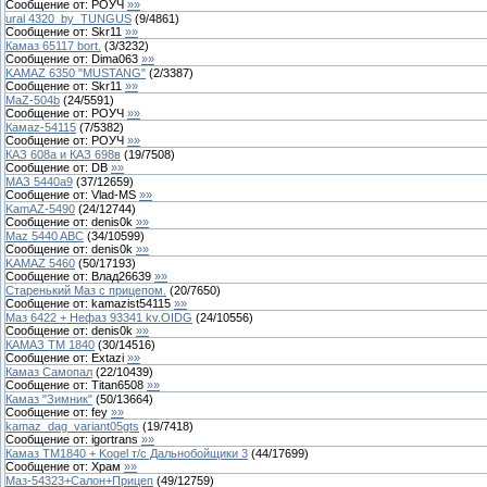
Сообщение от:
РОУЧ
»»
ural 4320_by_TUNGUS
(
9
/
4861
)
Сообщение от:
Skr11
»»
Камаз 65117 bort.
(
3
/
3232
)
Сообщение от:
Dima063
»»
KAMAZ 6350 "MUSTANG"
(
2
/
3387
)
Сообщение от:
Skr11
»»
MaZ-504b
(
24
/
5591
)
Сообщение от:
РОУЧ
»»
Камаz-54115
(
7
/
5382
)
Сообщение от:
РОУЧ
»»
КАЗ 608а и КАЗ 698в
(
19
/
7508
)
Сообщение от:
DB
»»
МАЗ 5440а9
(
37
/
12659
)
Сообщение от:
Vlad-MS
»»
KamAZ-5490
(
24
/
12744
)
Сообщение от:
denis0k
»»
Maz 5440 ABC
(
34
/
10599
)
Сообщение от:
denis0k
»»
KAMAZ 5460
(
50
/
17193
)
Сообщение от:
Влад26639
»»
Старенький Маз с прицепом.
(
20
/
7650
)
Сообщение от:
kamazist54115
»»
Маз 6422 + Нефаз 93341 kv.OIDG
(
24
/
10556
)
Сообщение от:
denis0k
»»
КАМАЗ ТМ 1840
(
30
/
14516
)
Сообщение от:
Extazi
»»
Камаз Самопал
(
22
/
10439
)
Сообщение от:
Titan6508
»»
Камаз "Зимник"
(
50
/
13664
)
Сообщение от:
fey
»»
kamaz_dag_variant05gts
(
19
/
7418
)
Сообщение от:
igortrans
»»
Камаз ТМ1840 + Kogel т/с Дальнобойщики 3
(
44
/
17699
)
Сообщение от:
Храм
»»
Маз-54323+Салон+Прицеп
(
49
/
12759
)