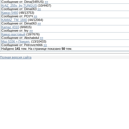
Сообщение от:
Dima(54RUS)
»»
KrAZ_255v_by TUNGUS
(
10
/
4407
)
Сообщение от:
Dima063
»»
Камаз 5460
(
48
/
13753
)
Сообщение от:
РОУЧ
»»
KAMAZ_TM_1840
(
44
/
12064
)
Сообщение от:
Dima063
»»
Kamaz 4310
(
8
/
6815
)
Сообщение от:
fey
»»
Камаз вахтовый
(
18
/
7676
)
Сообщение от:
Abshabdul
»»
Маз 5336 + Прицеп.
(
13
/
10433
)
Сообщение от:
Petrovich666
»»
Найдено
141
тем. На странице показано
50
тем.
Полная версия сайта