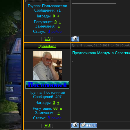
Группа: Пользователи
Сообщений:
71
Награды:
0
+
Репутация:
0
±
Замечания:
±
Статус:
В рейсе
[
(
UA
) ]
Дата: Вторник, 01.10.2013, 14:58 | Соо
ПростоБосс
Предпочитаю Магнум в Серегино
Группа: Постоянный
Сообщений:
497
Награды:
3
+
Репутация:
68
±
Замечания:
±
Статус:
В рейсе
[
(
RU
) ]