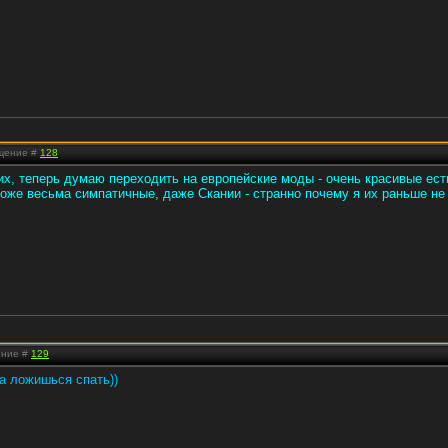
бщение #
128
х, теперь думаю переходить на европейские моды - очень красивые ес
тоже весьма симпатичные, даже Скании - странно почему я их раньше не
ение #
129
а ложишься спать))