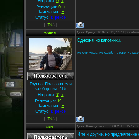
Награды:
0
+
Репутация:
0
±
Замечания:
±
Статус:
В рейсе
[
(
RU
) ]
Дата: Среда, 10.04.2013, 13:41 | Сообщ
Медведь
Однозначно капотники.
Не живи уныло, Не жалей, что было, Не гадай,
Группа: Пользователи
Сообщений:
416
Награды:
7
+
Репутация:
19
±
Замечания:
±
Статус:
В рейсе
[
(
RU
) ]
Дата: Понедельник, 30.09.2013, 15:19 
Skr11
И те и другие, но предпочтение