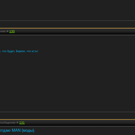
ение #
130
 что будет, Береги, что есть!
| Сообщение #
131
 отдаю MAN (моды).