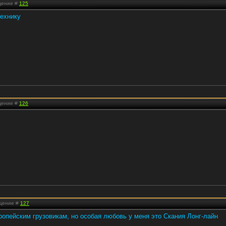
бщение #
125
ехнику
бщение #
126
бщение #
127
опейским грузовикам, но особая любовь у меня это Скания Лонг-лайн