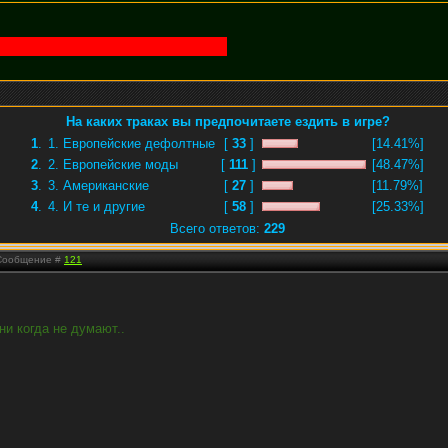
На каких траках вы предпочитаете ездить в игре?
1
.
1. Европейские дефолтные
[
33
]
[14.41%]
2
.
2. Европейские моды
[
111
]
[48.47%]
3
.
3. Американские
[
27
]
[11.79%]
4
.
4. И те и другие
[
58
]
[25.33%]
Всего ответов:
229
| Сообщение #
121
ни когда не думают..