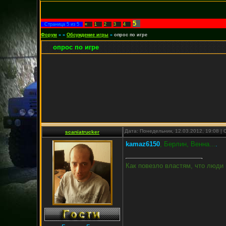
5
Страница
5
из
5
«
1
2
3
4
Форум
»
»
Обсуждение игры
»
опрос по игре
опрос по игре
Дата: Понедельник, 12.03.2012, 19:08 
scaniatrucker
kamaz6150
, Берлин, Венна...
.
Как повезло властям, что люди 