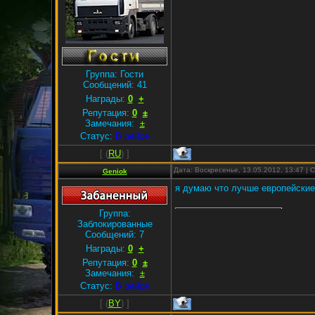
Группа: Гости
Сообщений:
41
Награды:
0
+
Репутация:
0
±
Замечания:
±
Статус:
В рейсе
[
(
RU
) ]
Дата: Воскресенье, 13.05.2012, 13:47 |
Geniok
я думаю что лучше европейские 
Группа:
Заблокированные
Сообщений:
7
Награды:
0
+
Репутация:
0
±
Замечания:
±
Статус:
В рейсе
[
(
BY
) ]