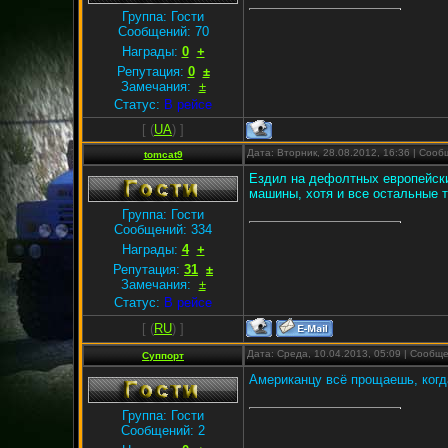
Группа: Гости
Сообщений:
70
Награды:
0
+
Репутация:
0
±
Замечания:
±
Статус:
В рейсе
[
(
UA
) ]
Дата: Вторник, 28.08.2012, 16:36 | Соо
tomcat9
Ездил на дефолтных европейски
машины, хотя и все остальные 
Группа: Гости
Сообщений:
334
Награды:
4
+
Репутация:
31
±
Замечания:
±
Статус:
В рейсе
[
(
RU
) ]
Дата: Среда, 10.04.2013, 05:09 | Сообщ
Суппорт
Американцу всё прощаешь, когд
Группа: Гости
Сообщений:
2