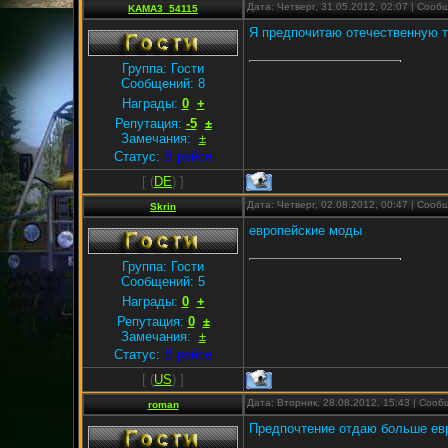
Дата: Четверг, 31.05.2012, 02:07 | Соо
KAMA3_54115
Я предпочитаю отечественную т
Группа: Гости
Сообщений:
8
Награды:
0
+
Репутация:
-5
±
Замечания:
±
Статус:
В рейсе
[
(
DE
) ]
Дата: Четверг, 02.08.2012, 00:47 | Соо
Skrin
европейские моды
Группа: Гости
Сообщений:
5
Награды:
0
+
Репутация:
0
±
Замечания:
±
Статус:
В рейсе
[
(
US
) ]
Дата: Вторник, 28.08.2012, 15:43 | Соо
roman
Предпочтение отдаю больше евр