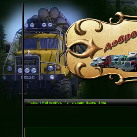
Главная
|
Мой профиль
|
Регистрация
|
Выход
|
Вход