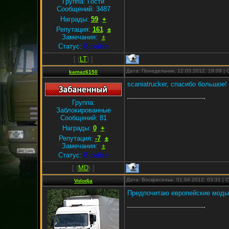
Группа: Гости
Сообщений:
3487
Награды:
59
+
Репутация:
161
±
Замечания:
±
Статус:
В рейсе
[
(
LT
) ]
Дата: Понедельник, 12.03.2012, 19:09 
kamaz6150
scaniatrucker, спасибо большое!
Группа:
Заблокированные
Сообщений:
81
Награды:
0
+
Репутация:
-7
±
Замечания:
±
Статус:
В рейсе
[
(
MD
) ]
Дата: Воскресенье, 01.04.2012, 03:31 |
Volodja
Предпочитаю европейские моды