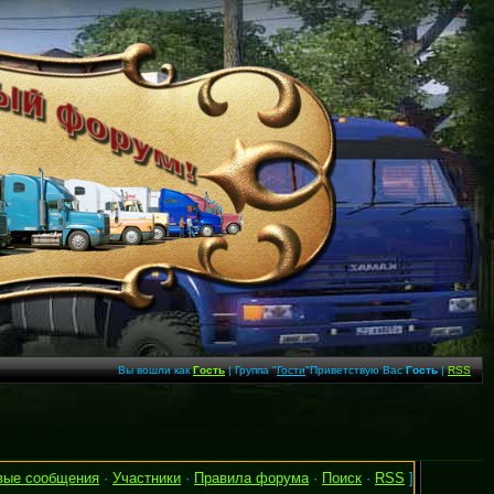
Вы вошли как
Гость
| Группа "
Гости
"Приветствую Вас
Гость
|
RSS
вые сообщения
·
Участники
·
Правила форума
·
Поиск
·
RSS
]