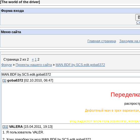
[
The world of the driver
]
Форма входа
В
Ст
Меню сайта
Главная страница
Заходим на 
Страница
2
из
2
«
1
2
Форум
»
Проекты нашего сайта
»
MAN.BDF.by.SCS.edit.goba6372
MAN.BDF.by.SCS.edit.goba6372
[
1
]
goba6372
[02.10.2010, 06:47]
Переделк
распрост
Дефолтный ман в трех вариантах,
мод выдается всем пользователям, которые
[
31
]
VALERA
[15.04.2011, 19:13]
1. Я пользователь VALER.
2. Хочу преобрести мод MAN.BDF.by.SCS.edit.goba6372.