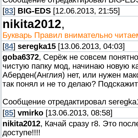
[
83
]
BIG-EDS
[12.06.2013, 21:55]
nikita2012
,
Букварь Правил внимательно читае
[
84
]
seregka15
[13.06.2013, 04:03]
goba6372
, Серёж не совсем понятно
чистую папку мод, начинаю новую ка
Аберден(Англия) нет, или нужен мак
так понял и не то делаю? Подскажи
Сообщение отредактировал
seregka
[
85
]
vmirko
[13.06.2013, 08:58]
nikita2012
, Качай сразу r8. Это пос
доступе!!!!