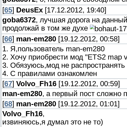
[
65
]
DeusEx
[17.12.2012, 19:40]
goba6372
, лучшая дорога на данный
продолжай в том же духе
[
66
]
man-em280
[19.12.2012, 00:58]
1. Я,пользователь man-em280
2. Хочу приобрести мод "ETS2 map v.
3. Обязуюсь,мод не распространять
4. С правилами ознакомлен
[
67
]
Volvo_Fh16
[19.12.2012, 00:59]
man-em280
, а первый пост сложно 
[
68
]
man-em280
[19.12.2012, 01:01]
Volvo_Fh16
,
извиняюсь,я думал это не то)