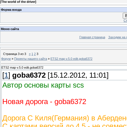
[
The world of the driver
]
Форма входа
В
Ст
Меню сайта
Главная страница
Заходим на 
Страница
3
из
3
«
1
2
3
Форум
»
Проекты нашего сайта
»
ETS2 map v.5.0 edit.goba6372
ETS2 map v.5.0 edit.goba6372
[
1
]
goba6372
[15.12.2012, 11:01]
Автор основы карты scs
Новая дорога - goba6372
Дорога С Киля(Германия) в Аберден(
C картами версий до 4.5 - не совме