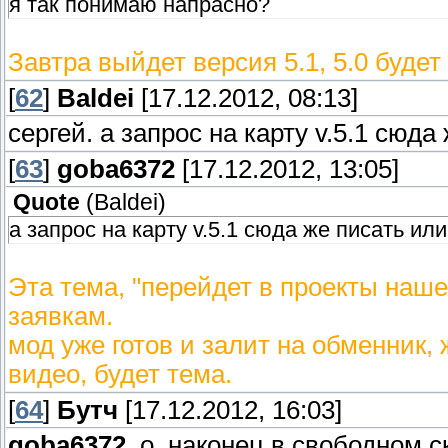
я так понимаю напрасно?
Завтра выйдет версия 5.1, 5.0 буде
[
62
]
Baldei
[17.12.2012, 08:13]
сергей. а запрос на карту v.5.1 сюд
[
63
]
goba6372
[17.12.2012, 13:05]
Quote
(
Baldei
)
а запрос на карту v.5.1 сюда же писать ил
Эта тема, "перейдет в проекты наше
заявкам.
мод уже готов и залит на обменник, 
видео, будет тема.
[
64
]
Бутч
[17.12.2012, 16:03]
goba6372
, о, наконец в свободном 