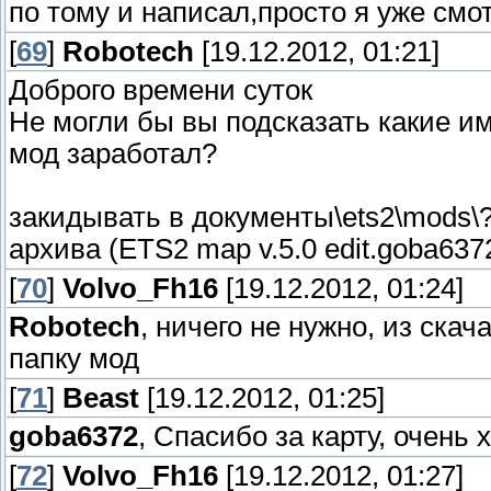
по тому и написал,просто я уже смо
[
69
]
Robotech
[19.12.2012, 01:21]
Доброго времени суток
Не могли бы вы подсказать какие и
мод заработал?
закидывать в документы\ets2\mods\
архива (ETS2 map v.5.0 edit.goba6372
[
70
]
Volvo_Fh16
[19.12.2012, 01:24]
Robotech
, ничего не нужно, из ска
папку мод
[
71
]
Beast
[19.12.2012, 01:25]
goba6372
, Спасибо за карту, очень
[
72
]
Volvo_Fh16
[19.12.2012, 01:27]