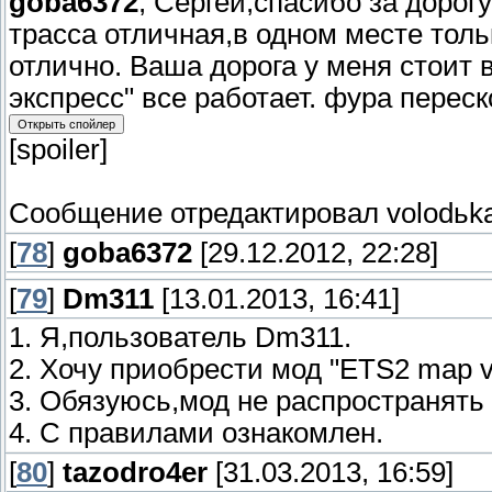
goba6372
, Сергей,спасибо за дорог
трасса отличная,в одном месте толь
отлично. Ваша дорога у меня стоит
экспресс" все работает. фура перес
[spoiler]
Сообщение отредактировал
volodьk
[
78
]
goba6372
[29.12.2012, 22:28]
[
79
]
Dm311
[13.01.2013, 16:41]
1. Я,пользователь Dm311.
2. Хочу приобрести мод "ETS2 map v.
3. Обязуюсь,мод не распространять
4. С правилами ознакомлен.
[
80
]
tazodro4er
[31.03.2013, 16:59]