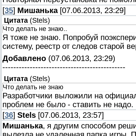
[
35
]
Мишанька
[07.06.2013, 23:29]
Цитата
(
Stels
)
Что делать не знаю..
Я тоже не знаю. Попробуй поэкспер
систему, реестр от следов старой ве
Добавлено
(07.06.2013, 23:29)
---------------------------------------------
Цитата
(
Stels
)
Что делать не знаю
Разработчики выложили на официал
проблем не было - ставить не надо.
[
36
]
Stels
[07.06.2013, 23:57]
Мишанька
, я другим способом реши
вылезла не удаленная папка игры. П