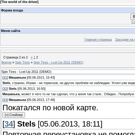
[
The world of the driver
]
Форма входа
В
Ст
Меню сайта
Главная страница
Заходим на 
Страница
2
из
2
«
1
2
Форум
»
Spin Tires
»
Spin Tires - Lvel Up 2011 (DEMO)
Spin Tires - Lvel Up 2011 (DEMO)
[
31
]
Мишанька
[05.06.2013, 15:43]
Stels
, странно. Играю - ни тормозов, ни других проблем не наблюдаю. Успел уже виде
[
32
]
Stels
[05.06.2013, 16:50]
Мишанька
, может я чего то не так сделал, что у меня так стало.. Обидно.. Попробую
[
33
]
Мишанька
[05.06.2013, 17:49]
Покатался по новой карте.
[
34
]
Stels
[05.06.2013, 18:11]
Повторная переустановка не помогла