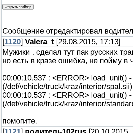
Сообщение отредактировал
водител
[
1120
]
Valera_t
[29.08.2015, 17:13]
Мужики , сделал тут пак русских тр
но есть в кразе ошибка, не пойму в
00:00:10.537 : <ERROR> load_unit() - E
(/def/vehicle/truck/kraz/interior/spal.sii)
00:00:10.537 : <ERROR> load_unit() - E
(/def/vehicle/truck/kraz/interior/standard
помогите.
[
1121
]
водитель102rus
[20.10.2015, 