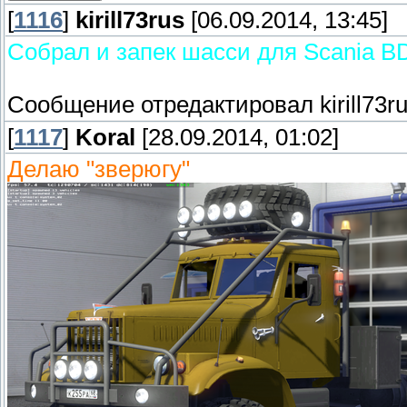
[
1116
]
kirill73rus
[06.09.2014, 13:45]
Собрал и запек шасси для Scania B
Сообщение отредактировал
kirill73r
[
1117
]
Koral
[28.09.2014, 01:02]
Делаю "зверюгу"