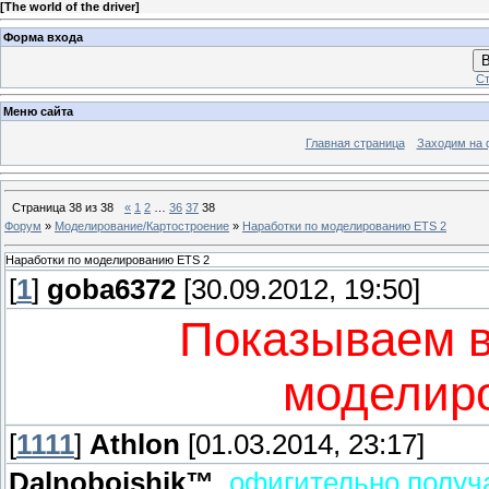
[
The world of the driver
]
Форма входа
В
Ст
Меню сайта
Главная страница
Заходим на 
Страница
38
из
38
«
1
2
…
36
37
38
Форум
»
Моделирование/Картостроение
»
Наработки по моделированию ETS 2
Наработки по моделированию ETS 2
[
1
]
goba6372
[30.09.2012, 19:50]
Показываем в
моделир
[
1111
]
Athlon
[01.03.2014, 23:17]
Dalnoboishik™
,
офигительно получ