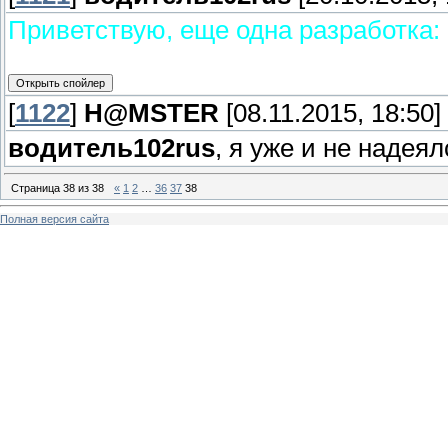
Приветствую, еще одна разработка:
[
1122
]
H@MSTER
[08.11.2015, 18:50]
водитель102rus
, я уже и не надея
Страница
38
из
38
«
1
2
…
36
37
38
Полная версия сайта