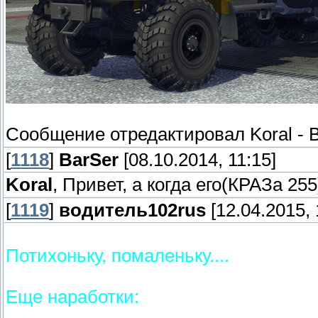
Сообщение отредактировал
Koral
-
В
[
1118
]
BarSer
[08.10.2014, 11:15]
Koral
, Привет, а когда его(КРАЗа 25
[
1119
]
водитель102rus
[12.04.2015, 
Потихоньку, помаленьку....
Еще наработки: