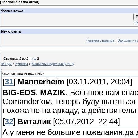
[
The world of the driver
]
Форма входа
В
Ст
Меню сайта
Главная страница
Заходим на 
Страница
2
из
2
«
1
2
Форум
»
Курилка
»
Какой мы видим нашу игру
Какой мы видим нашу игру
[
31
]
Mannerheim
[03.11.2011, 20:04]
BIG-EDS
,
MAZIK
, Большое вам спас
Comander'ом, теперь буду пытаться
похожа не на аркаду, а действител
[
32
]
Виталик
[05.07.2012, 22:44]
А у меня не большие пожелания,да д