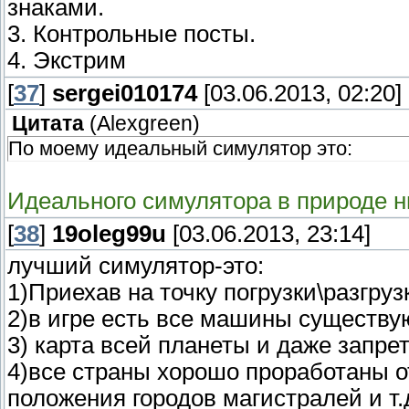
знаками.
3. Контрольные посты.
4. Экстрим
[
37
]
sergei010174
[03.06.2013, 02:20]
Цитата
(
Alexgreen
)
По моему идеальный симулятор это:
Идеального симулятора в природе ни
[
38
]
19oleg99u
[03.06.2013, 23:14]
лучший симулятор-это:
1)Приехав на точку погрузки\разгруз
2)в игре есть все машины существ
3) карта всей планеты и даже запр
4)все страны хорошо проработаны о
положения городов магистралей и т.