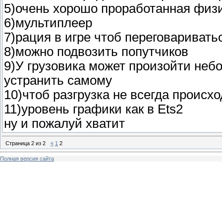
5)очень хорошо проработанная физ
6)мультиплеер
7)рация в игре чтоб переговариват
8)можно подвозить попутчиков
9)У грузовика может произойти неб
устранить самому
10)чтоб разгрузка не всегда происхо
11)уровень графики как в Ets2
ну и пожалуй хватит
Страница
2
из
2
«
1
2
Полная версия сайта