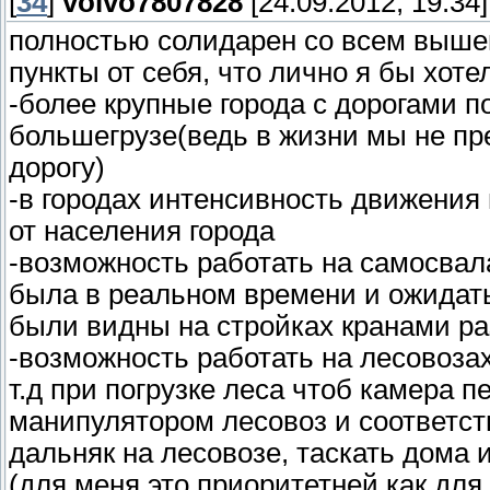
[
34
]
volvo7807828
[24.09.2012, 19:34]
полностью солидарен со всем выш
пункты от себя, что лично я бы хотел
-более крупные города с дорогами п
большегрузе(ведь в жизни мы не п
дорогу)
-в городах интенсивность движения
от населения города
-возможность работать на самосвал
была в реальном времени и ожидать 
были видны на стройках кранами раз
-возможность работать на лесовозах
т.д при погрузке леса чтоб камера 
манипулятором лесовоз и соответст
дальняк на лесовозе, таскать дома 
(для меня это приоритетней как для