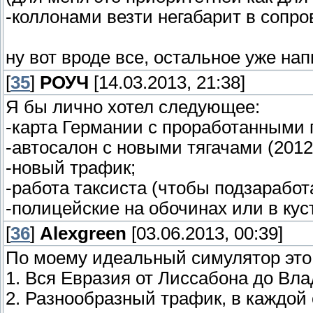
-коллонами везти негабарит в сопр
ну вот вроде все, остальное уже нап
[
35
]
РОУЧ
[14.03.2013, 21:38]
Я бы лично хотел следующее:
-карта Германии с проработанными 
-автосалон с новыми тягачами (2012 
-новый трафик;
-работа таксиста (чтобы подзаработа
-полицейские на обочинах или в куст
[
36
]
Alexgreen
[03.06.2013, 00:39]
По моему идеальный симулятор это
1. Вся Евразия от Лиссабона до Вл
2. Разнообразный трафик, в каждой