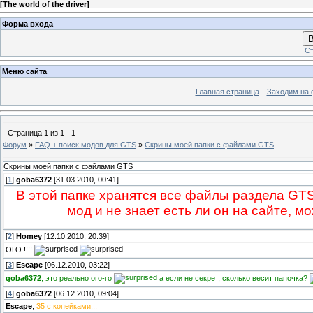
[
The world of the driver
]
Форма входа
В
Ст
Меню сайта
Главная страница
Заходим на 
Страница
1
из
1
1
Форум
»
FAQ + поиск модов для GTS
»
Скрины моей папки с файлами GTS
Скрины моей папки с файлами GTS
[
1
]
goba6372
[31.03.2010, 00:41]
В этой папке хранятся все файлы раздела GTS
мод и не знает есть ли он на сайте, м
[
2
]
Homey
[12.10.2010, 20:39]
ОГО !!!!
[
3
]
Escape
[06.12.2010, 03:22]
goba6372
, это реально ого-го
а если не секрет, сколько весит папочка?
[
4
]
goba6372
[06.12.2010, 09:04]
Escape
,
35 с копейками...