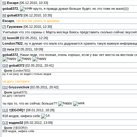
[
5
]
Escape
[06.12.2010, 10:33]
goba6372
,
круто, я правда думал больше будет, но это тоже не мало))))
[
6
]
goba6372
[06.12.2010, 10:35]
Escape
,
так все же ужато. в архивах
[
7
]
Грузовик
[06.12.2010, 12:30]
Учитывая что это скрины с Марта месяца боюсь представить сколько сейчас вкусня
[
8
]
luxor28
[02.05.2011, 12:26]
London7922
, ну я думаю что мало кто додумается хранить такую важную информаци
[
9
]
ruca
[02.05.2011, 18:09]
goba6372
, Наши леди, это полная, очень хорошо, если у вас нет места на жестком с
[
10
]
goba6372
[02.05.2011, 20:41]
Quote
(
London7922
)
ну я ни разу не видил столько модов
на дату смотрите
[
11
]
Gruzovichok
[02.05.2011, 20:42]
Quote
(
goba6372
)
на дату смотрите
ты про то, что их сейчас больше??
[
12
]
†[EGOR]†
[08.01.2012, 18:28]
818 модов, нифига себе
[
13
]
вадим32
[05.02.2012, 13:09]
Quote
(
†|EGOR|†
)
818 модов, нифига себе