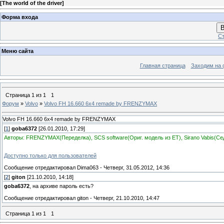
[
The world of the driver
]
Форма входа
В
Ст
Меню сайта
Главная страница
Заходим на 
Страница
1
из
1
1
Форум
»
Volvo
»
Volvo FH 16.660 6x4 remade by FRENZYMAX
Volvo FH 16.660 6x4 remade by FRENZYMAX
[
1
]
goba6372
[26.01.2010, 17:29]
Авторы: FRENZYMAX(Переделка), SCS software(Ориг. модель из ET), Sirano Vabis(Се
Доступно только для пользователей
Сообщение отредактировал
Dima063
-
Четверг, 31.05.2012, 14:36
[
2
]
giton
[21.10.2010, 14:18]
goba6372
, на архиве пароль есть?
Сообщение отредактировал
giton
-
Четверг, 21.10.2010, 14:47
Страница
1
из
1
1