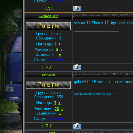
Статус:
В рейсе
[
(
LV
) ]
Дата: Воскресенье, 15.05.2011, 01:07 |
Svoboda_win
это не 13 Fhка а 12, при чем евр
Группа: Гости
Сообщений:
3
Награды:
1
+
Репутация:
0
±
Замечания:
±
Статус:
В рейсе
[
(
RU
) ]
Дата: Воскресенье, 15.05.2011, 13:26 |
оптимист
goba6372 ! Если есть возможно
Группа: Гости
Завтра сегодня станет вчера :)
Сообщений:
356
Награды:
3
+
Репутация:
26
±
Замечания:
±
Статус:
В рейсе
[
(
RU
) ]
Дата: Вторник, 17.05.2011, 01:19 | Соо