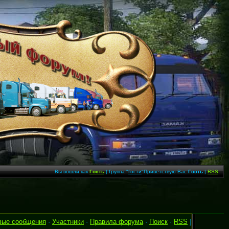
Вы вошли как
Гость
| Группа "
Гости
"Приветствую Вас
Гость
|
RSS
вые сообщения
·
Участники
·
Правила форума
·
Поиск
·
RSS
]