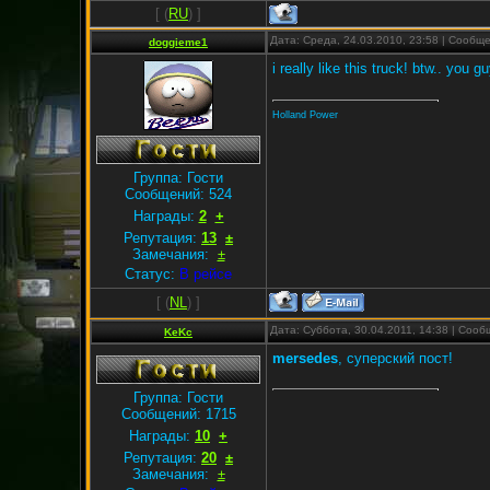
[
(
RU
) ]
Дата: Среда, 24.03.2010, 23:58 | Сообщ
doggieme1
i really like this truck! btw.. you
Holland Power
Группа: Гости
Сообщений:
524
Награды:
2
+
Репутация:
13
±
Замечания:
±
Статус:
В рейсе
[
(
NL
) ]
Дата: Суббота, 30.04.2011, 14:38 | Соо
KeKc
mersedes
, суперский пост!
Группа: Гости
Сообщений:
1715
Награды:
10
+
Репутация:
20
±
Замечания:
±