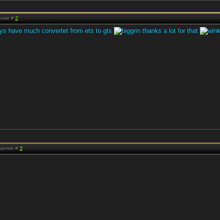
ение #
2
 guys have much convertet from ets to gts
thanks a lot for that
бщение #
3