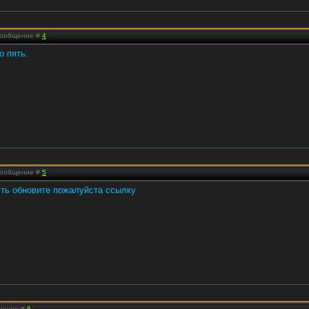
 Сообщение #
4
о пять.
 Сообщение #
5
сть обновите пожалуйста ссылку
бщение #
6