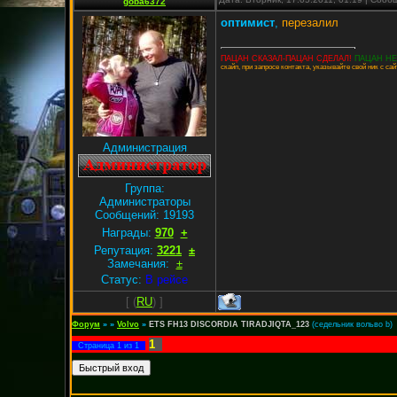
goba6372
оптимист
,
перезалил
ПАЦАН СКАЗАЛ-ПАЦАН СДЕЛАЛ!
ПАЦАН НЕ
скайп, при запросе контакта, указывайте свой ник с сай
Администрация
Группа:
Администраторы
Сообщений:
19193
Награды:
970
+
Репутация:
3221
±
Замечания:
±
Статус:
В рейсе
[
(
RU
) ]
Форум
»
»
Volvo
»
ETS FH13 DISCORDIA TIRADJIQTA_123
(седельник вольво b)
1
Страница
1
из
1