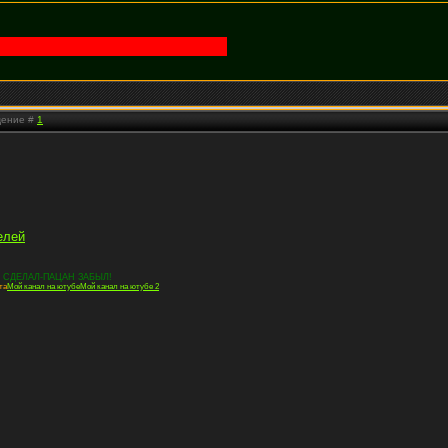
бщение #
1
елей
 СДЕЛАЛ-ПАЦАН ЗАБЫЛ!
та
Мой канал на ютубе
Мой канал на ютубе 2