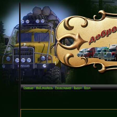
Главная
|
Мой профиль
|
Регистрация
|
Выход
|
Вход