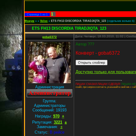
1
Страница
1
из
1
Форум
»
»
Volvo
»
ETS FH13 DISCORDIA TIRADJIQTA_123
(седельник вольво b)
ETS FH13 DISCORDIA TIRADJIQTA_123
Дата: Четверг, 18.03.2010, 11:02 | Соо
goba6372
Автор ???
Конверт - goba6372
Доступно только для пользоват
ПАЦАН СКАЗАЛ-ПАЦАН СДЕЛАЛ!
ПАЦАН НЕ
Администрация
скайп, при запросе контакта, указывайте свой ник с сай
Группа:
Администраторы
Сообщений:
19193
Награды:
970
+
Репутация:
3221
±
Замечания:
±
Статус:
В рейсе