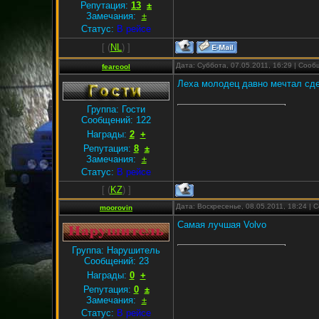
Репутация:
13
±
Замечания:
±
Статус:
В рейсе
[
(
NL
) ]
Дата: Суббота, 07.05.2011, 16:29 | Соо
fearcool
Леха молодец давно мечтал сде
Группа: Гости
Сообщений:
122
Награды:
2
+
Репутация:
8
±
Замечания:
±
Статус:
В рейсе
[
(
KZ
) ]
Дата: Воскресенье, 08.05.2011, 18:24 |
moorovin
Самая лучшая Volvo
Группа: Нарушитель
Сообщений:
23
Награды:
0
+
Репутация:
0
±
Замечания:
±
Статус:
В рейсе