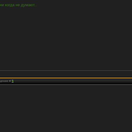
ни когда не думают..
бщение #
5