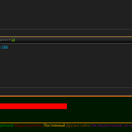
бщение #
10
еренный
Модостроитель
Постоянный
Друзья сайта
Не общительный, но п