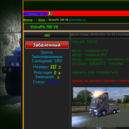
1
Страница
1
из
1
Форум
»
»
Volvo
»
VolvoFh 700 V8
(mercedes_a)
VolvoFh 700 V8
Дата: Среда, 04.05.2011, 01:16 | Сообщ
vfvf
VolvoFh 700V8
автор - покраски vfvf
Группа:
автор - тюнинга vfvf
Заблокированные
автор - переделки - грузовика vf
Сообщений:
1352
за салон -goba6372 - спасибо
Награды:
237
+
надеюсь вам понравиться
Репутация:
0
±
Замечания:
±
прошу не распространять строг
Статус:
В рейсе