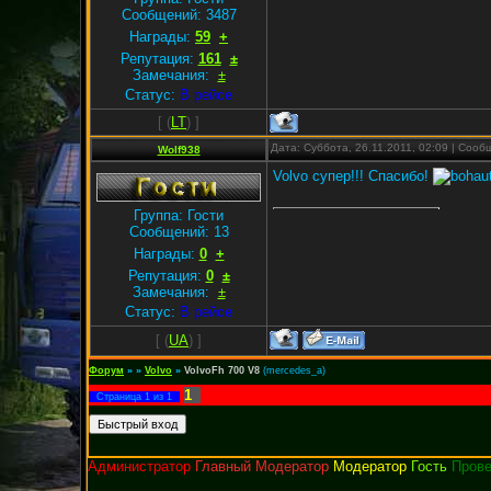
Сообщений:
3487
Награды:
59
+
Репутация:
161
±
Замечания:
±
Статус:
В рейсе
[
(
LT
) ]
Дата: Суббота, 26.11.2011, 02:09 | Соо
Wolf938
Volvo супер!!! Спасибо!
Группа: Гости
Сообщений:
13
Награды:
0
+
Репутация:
0
±
Замечания:
±
Статус:
В рейсе
[
(
UA
) ]
Форум
»
»
Volvo
»
VolvoFh 700 V8
(mercedes_a)
1
Страница
1
из
1
Администратор
Главный Модератор
Модератор
Гость
Пров