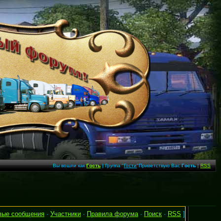
Вы вошли как
Гость
| Группа "
Гости
"Приветствую Вас
Гость
|
RSS
вые сообщения
·
Участники
·
Правила форума
·
Поиск
·
RSS
]