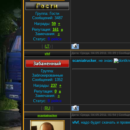
Группа: Гости
Сообщений:
3487
Награды:
59
+
Репутация:
161
±
Замечания:
±
Статус:
В рейсе
[
(
LT
) ]
Дата: Среда, 04.05.2011, 01:35 | Сообщ
vfvf
scaniatrucker
, не знаю
Группа:
Заблокированные
Сообщений:
1352
Награды:
237
+
Репутация:
0
±
Замечания:
±
Статус:
В рейсе
[
(
RU
) ]
Дата: Среда, 04.05.2011, 01:54 | Сообщ
scaniatrucker
vfvf
, надо будет скачать и пров