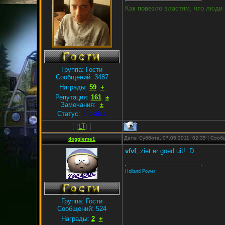
Как повезло властям, что люди 
Группа: Гости
Сообщений:
3487
Награды:
59
+
Репутация:
161
±
Замечания:
±
Статус:
В рейсе
[
(
LT
) ]
Дата: Суббота, 07.05.2011, 02:35 | Соо
doggieme1
vfvf
, ziet er goed uit! :D
Holland Power
Группа: Гости
Сообщений:
524
Награды:
2
+