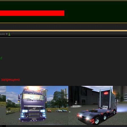
ение #
1
vf
о запрещено