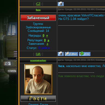
[
(
CZ
) ]
Дата: Среда, 22.06.2011, 01:49 | Сообщ
faza
очень красивая Volvo!!!Спасибо
На GTS 1.04 пойдет?
Группа:
Заблокированные
Сообщений:
14
Награды:
0
+
Репутация:
0
±
Замечания:
±
Статус:
В рейсе
[
(
UA
) ]
Дата: Среда, 22.06.2011, 23:53 | Сообщ
scaniatrucker
faza
, насколько мне известно, Л
Как повезло властям, что люди 
Группа: Гости