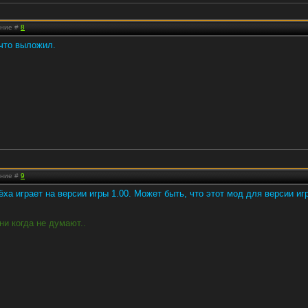
ение #
8
 что выложил.
ение #
9
ёха играет на версии игры 1.00. Может быть, что этот мод для версии игр
ни когда не думают..