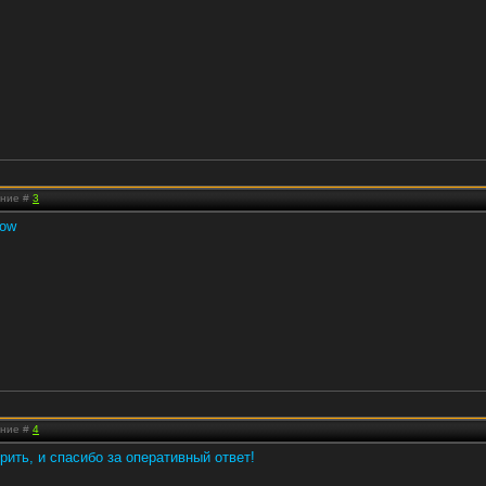
ение #
3
ение #
4
ерить, и спасибо за оперативный ответ!