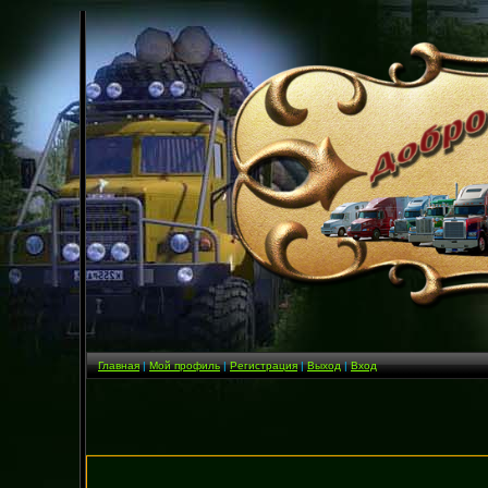
Главная
|
Мой профиль
|
Регистрация
|
Выход
|
Вход