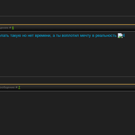
бщение #
6
лать такую но нет времени, а ты воплотил мечту в реальность
 Сообщение #
7