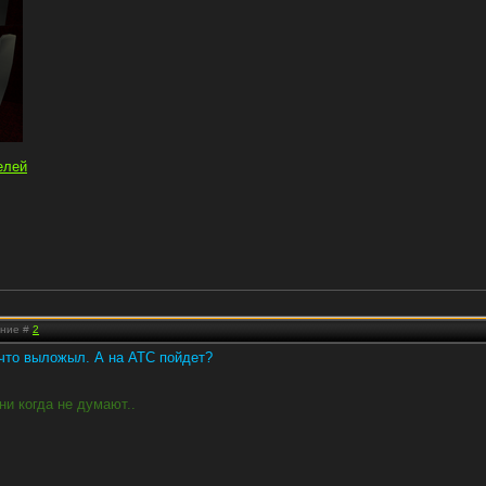
елей
ение #
2
 что выложыл. А на АТС пойдет?
ни когда не думают..