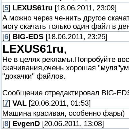
[
5
]
LEXUS61ru
[18.06.2011, 23:09]
А можно через че-нить другое скача
могу скачать только один файл в де
[
6
]
BIG-EDS
[18.06.2011, 23:25]
LEXUS61ru
,
Не в целях рекламы.Попробуйте во
скачивания,очень хорошая "муля"у
"докачки" файлов.
Сообщение отредактировал
BIG-ED
[
7
]
VAL
[20.06.2011, 01:53]
Машина красивая, особенно фары)
[
8
]
EvgenD
[20.06.2011, 13:08]