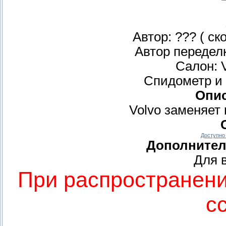
Автор: ??? ( ск
Автор переделк
Салон: 
Спидометр и б
Опи
Volvo заменяет в
Доступно 
Дополнител
Для в
При распространени
с