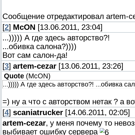
Сообщение отредактировал
artem-c
[
2
]
McON
[13.06.2011, 23:04]
...))))) А где здесь авторство?!
...обивка салона?))))
Вот сам салон-да!
[
3
]
artem-cezar
[13.06.2011, 23:26]
Quote
(
McON
)
...))))) А где здесь авторство?! ...обивка с
=) ну а что с авторством нетак ? а в
[
4
]
scaniatrucker
[14.06.2011, 02:05]
artem-cezar
, у меня почему то нево
выбивает ошибку сервера