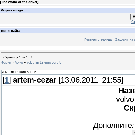
[
The world of the driver
]
Форма входа
В
Ст
Меню сайта
Главная страница
Заходим на 
Страница
1
из
1
1
Форум
»
Volvo
»
volvo fm 12 euro 5uro 5
volvo fm 12 euro 5uro 5
[
1
]
artem-cezar
[13.06.2011, 21:55]
Наз
volvo
Ск
Дополните