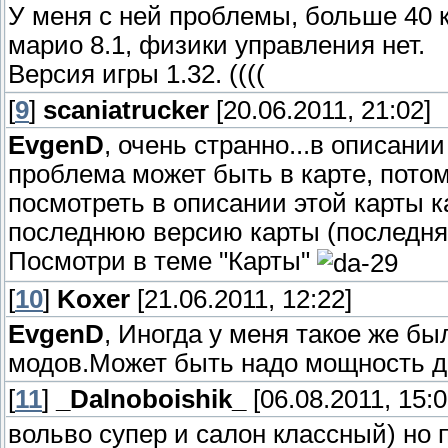
У меня с ней проблемы, больше 40 к
марио 8.1, физики управления нет.
Версия игры 1.32. ((((
[
9
]
scaniatrucker
[20.06.2011, 21:02]
EvgenD
, очень странно...в описани
проблема может быть в карте, пото
посмотреть в описании этой карты к
последнюю версию карты (последняя
Посмотри в теме "Карты"
[
10
]
Koxer
[21.06.2011, 12:22]
EvgenD
, Иногда у меня такое же бы
модов.Может быть надо мощность д
[
11
]
_Dalnoboishik_
[06.08.2011, 15:0
вольво супер и салон классный) но