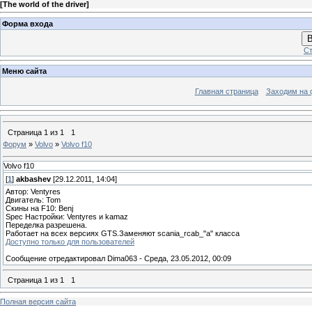
[
The world of the driver
]
Форма входа
В
Ст
Меню сайта
Главная страница
Заходим на 
Страница
1
из
1
1
Форум
»
Volvo
»
Volvo f10
Volvo f10
[
1
]
akbashev
[29.12.2011, 14:04]
Автор: Ventyres
Двигатель: Tom
Скины на F10: Benj
Spec Настройки: Ventyres и kamaz
Переделка разрешена.
Работает на всех версиях GTS.Заменяют scania_rcab_"a" класса
Доступно только для пользователей
Сообщение отредактировал
Dima063
-
Среда, 23.05.2012, 00:09
Страница
1
из
1
1
Полная версия сайта