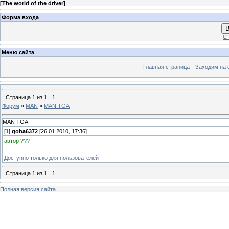
[
The world of the driver
]
Форма входа
В
Ст
Меню сайта
Главная страница
Заходим на 
Страница
1
из
1
1
Форум
»
MAN
»
MAN TGA
MAN TGA
[
1
]
goba6372
[26.01.2010, 17:36]
автор ???
Доступно только для пользователей
Страница
1
из
1
1
Полная версия сайта