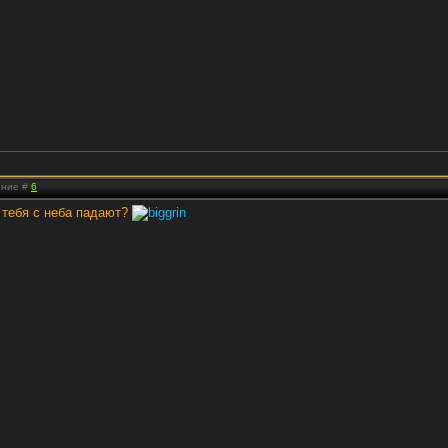
ение #
6
 тебя с неба падают?