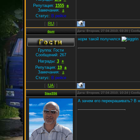
Репутация:
1555
±
Замечания:
±
Статус:
В рейсе
[
(
RU
) ]
Дата: Вторник, 27.04.2010, 03:20 | Соо
болт
норм такой получился
Группа: Гости
Сообщений:
267
Награды:
3
+
Репутация:
19
±
Замечания:
±
Статус:
В рейсе
[
(
UA
) ]
Дата: Вторник, 27.04.2010, 10:24 | Соо
Stas556
А зачем его перекрашивать? В н