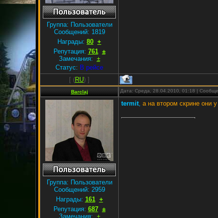
Группа: Пользователи
Сообщений:
1819
Награды:
80
+
Репутация:
761
±
Замечания:
±
Статус:
В рейсе
[
(
RU
) ]
Дата: Среда, 28.04.2010, 01:18 | Сообщ
Barclaj
termit
,
а на втором скрине они у
Группа: Пользователи
Сообщений:
2959
Награды:
161
+
Репутация:
687
±
Замечания:
±