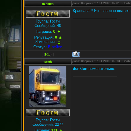
Дата: Вторник, 27.04.2010, 02:01 | Соо
denklon
Крассава!!! Его наверно нельзя
Группа: Гости
Сообщений:
40
Награды:
0
+
Репутация:
0
±
Замечания:
±
Статус:
В рейсе
[
(
RU
) ]
Дата: Вторник, 27.04.2010, 02:13 | Соо
termit
denklon
,нежелательно.
Группа: Гости
Сообщений:
2277
Награды:
171
+