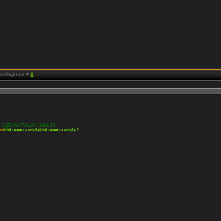
 Сообщение #
9
 СДЕЛАЛ-ПАЦАН ЗАБЫЛ!
та
Мой канал на ютубе
Мой канал на ютубе 2