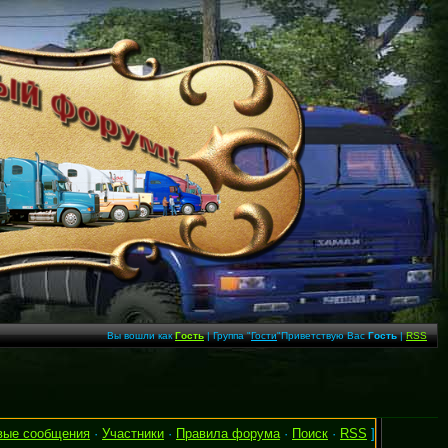
Вы вошли как
Гость
| Группа "
Гости
"Приветствую Вас
Гость
|
RSS
вые сообщения
·
Участники
·
Правила форума
·
Поиск
·
RSS
]