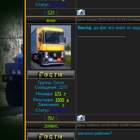
Статус:
В рейсе
[
(
CH
) ]
Дата: Среда, 28.04.2010, 01:43 | Сообщ
termit
Barclaj
, да фиг его знает от ку
Группа: Гости
Сообщений:
2277
Награды:
171
+
Репутация:
1555
±
Замечания:
±
Статус:
В рейсе
[
(
RU
) ]
Дата: Суббота, 22.05.2010, 23:48 | Соо
_V@$k@_
мигалки рабочие?