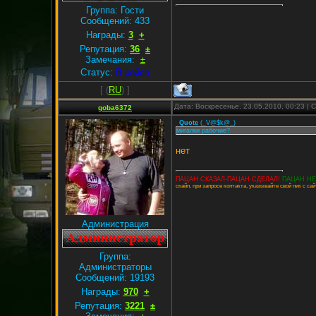
Группа: Гости
Сообщений:
433
Награды:
3
+
Репутация:
36
±
Замечания:
±
Статус:
В рейсе
[
(
RU
) ]
Дата: Воскресенье, 23.05.2010, 00:23 |
goba6372
Quote
(
_V@$k@_
)
мигалки рабочие?
нет
ПАЦАН СКАЗАЛ-ПАЦАН СДЕЛАЛ!
ПАЦАН НЕ
скайп, при запросе контакта, указывайте свой ник с сай
Администрация
Группа:
Администраторы
Сообщений:
19193
Награды:
970
+
Репутация:
3221
±