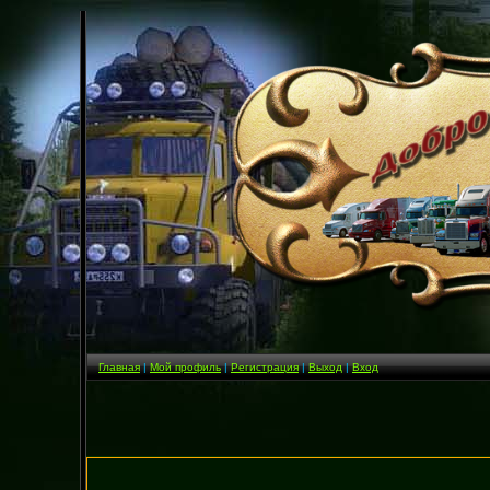
Главная
|
Мой профиль
|
Регистрация
|
Выход
|
Вход