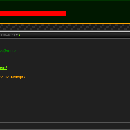
| Сообщение #
1
и(termit)
елей
их не проверял.