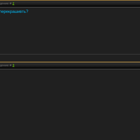
бщение #
2
 перекрашивть?
бщение #
3