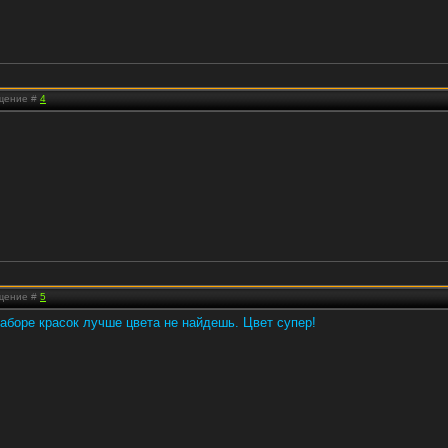
бщение #
4
бщение #
5
аборе красок лучше цвета не найдешь. Цвет супер!