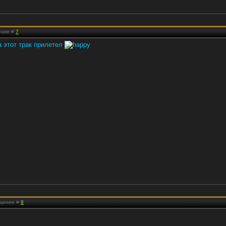
ение #
7
да этот трак прилетел
бщение #
8