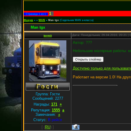
1
Страница
1
из
1
Форум
»
»
MAN
»
Man tgx
(Сидельник MAN a-класса)
Man tgx
Дата: Понедельник, 26.04.2010, 20:21 
termit
Автор: ???
Небольшие малярные работы: мо
Доступно только для пользоват
Работает на версии 1.0! На друг
Группа: Гости
Сообщений:
2277
Награды:
171
+
Репутация:
1555
±
Замечания:
±
Статус:
В рейсе
[
(
RU
) ]