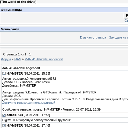
[
The world of the driver
]
Форма входа
В
Ст
Меню сайта
Главная страница
Заходим на 
Страница
1
из
1
1
Форум
»
MAN
»
MAN 41.464old+Langendorf
MAN 41.464old+Langendorf
[
1
]
H@MSTER
[28.07.2011, 15:23]
Автор грузовика:? Конверт-goba6372
Детали: SCS. Колёса- Ventures87
Доработка : H@MSTER
Автор прицепа: ?.Конверт в GTS-genchik. Переделка-H@MSTER.
Детали: SCS.
Доп. Информация: Красится в сервисе.Тест на GTS 1.32.Раздельный свет,дым.В архи
Доступно только для пользователей
Сообщение отредактировал
H@MSTER
-
Четверг, 28.07.2011, 15:39
[
2
]
actros1844
[28.07.2011, 17:43]
H@MSTER
хорошую работу,хороший грузовик
[
3
]
H@MSTER
[28.07.2011, 17:46]