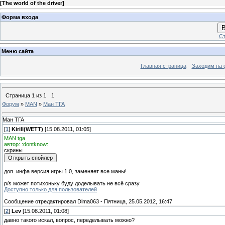
[
The world of the driver
]
Форма входа
В
Ст
Меню сайта
Главная страница
Заходим на 
Страница
1
из
1
1
Форум
»
MAN
»
Ман ТГА
Ман ТГА
[
1
]
Kirill(WETT)
[15.08.2011, 01:05]
MAN tga
автор: :dontknow:
скрины
доп. инфа версия игры 1.0, заменяет все маны!
p/s может потихоньку буду доделывать не всё сразу
Доступно только для пользователей
Сообщение отредактировал
Dima063
-
Пятница, 25.05.2012, 16:47
[
2
]
Lev
[15.08.2011, 01:08]
давно такого искал, вопрос, переделывать можно?