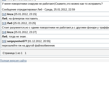
У меня поворотники снаружи не работают(Скажите,это можно как-то исправить?
Сообщение отредактировал
Либ
-
Среда, 25.01.2012, 22:59
[
12
]
linza
[25.01.2012, 23:15]
Либ
, на флеерпак поставить .
[
13
]
Либ
[25.01.2012, 23:25]
Стоит разумеется,но с одним поворотники не работают,а с другими фонари у трафф
[
14
]
linza
[25.01.2012, 23:27]
Либ
, тогда не знаю .
[
15
]
sergeyvolvo577
[01.12.2012, 20:55]
перезалейте пж на другой файлообменник
Страница
1
из
1
1
Полная версия сайта