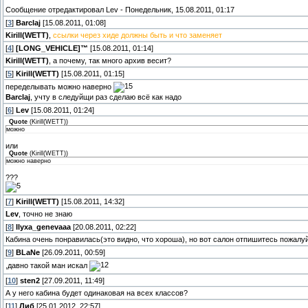
Сообщение отредактировал
Lev
-
Понедельник, 15.08.2011, 01:17
[
3
]
Barclaj
[15.08.2011, 01:08]
Kirill(WETT)
,
ссылки через хиде должны быть и что заменяет
[
4
]
[LONG_VEHICLE]™
[15.08.2011, 01:14]
Kirill(WETT)
, а почему, так много архив весит?
[
5
]
Kirill(WETT)
[15.08.2011, 01:15]
переделывать можно наверно
Barclaj
, учту в следуйщи раз сделаю всё как надо
[
6
]
Lev
[15.08.2011, 01:24]
Quote
(
Kirill(WETT)
)
можно
или
Quote
(
Kirill(WETT)
)
можно наверно
???
[
7
]
Kirill(WETT)
[15.08.2011, 14:32]
Lev
, точно не знаю
[
8
]
Ilyxa_genevaaa
[20.08.2011, 02:22]
Кабина очень понравилась(это видно, что хороша), но вот салон отпишитесь пожалу
[
9
]
BLaNe
[26.09.2011, 00:59]
,давно такой ман искал
[
10
]
sten2
[27.09.2011, 11:49]
А у него кабина будет одинаковая на всех классов?
[
11
]
Либ
[25.01.2012, 22:57]