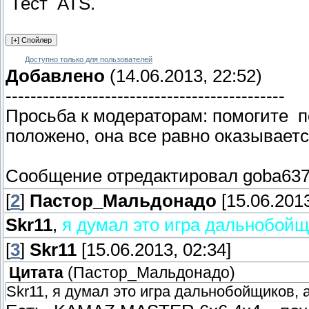
Тест ATS.
Доступно только для пользователей
Добавлено
(14.06.2013, 22:52)
---------------------------------------------
Просьба к модераторам: помогите п
положено, она все равно оказывает
Сообщение отредактировал
goba63
[
2
]
Пастор_Мальдонадо
[15.06.2013
Skr11
,
я думал это игра дальнобойщ
[
3
]
Skr11
[15.06.2013, 02:34]
Цитата
(
Пастор_Мальдонадо
)
Skr11, я думал это игра дальнобойщиков, 