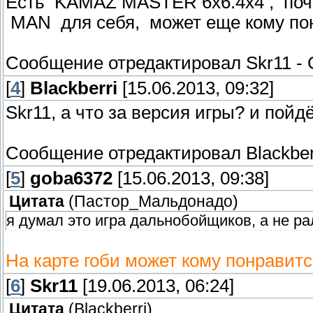
Есть KAMAZ MASTER 6x6.4x4 , поч
MAN для себя, может еще кому по
Сообщение отредактировал
Skr11
-
[
4
]
Blackberri
[15.06.2013, 09:32]
Skr11, а что за версия игры? и пойдё
Сообщение отредактировал
Blackber
[
5
]
goba6372
[15.06.2013, 09:38]
Цитата
(
Пастор_Мальдонадо
)
я думал это игра дальнобойщиков, а не р
На карте гоби может кому понравитс
[
6
]
Skr11
[19.06.2013, 06:24]
Цитата
(
Blackberri
)