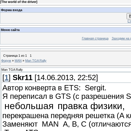
[
The world of the driver
]
Форма входа
В
Ст
Меню сайта
Главная страница
Заходим на 
Страница
1
из
1
1
Форум
»
MAN
»
Man TGA Rally
Man TGA Rally
[
1
]
Skr11
[14.06.2013, 22:52]
Автор конверта в ETS: Sergit.
Я переписал в GTS (с разрешения Ser
небольшая
правка физики,
перекрашена передняя решетка (A к
Заменяют MAN A, B, C (отличаются 