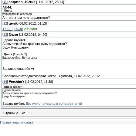
[
11
]
водитель102rus
[11.01.2012, 23:44]
AU44
,
Quote
стандартный интерьер
А что в этом не стандартного?
[
12
]
genik
[06.02.2012, 01:13]
ТЕСТ-ДРАЙВ
203 пост
[
13
]
Dezor
[11.02.2012, 04:20]
Здравствуйте!
А ссылочкой на трак кто нить поделится?
Буду благодарен.
---------------------
Quote
(
FreshboY
)
Здравствуйте. Вот ссылка.
Большое спасибо =)
Сообщение отредактировал
Dezor
-
Суббота, 11.02.2012, 22:12
[
14
]
FreshboY
[11.02.2012, 11:38]
Quote
(
Dezor
)
Здравствуйте!
А ссылочкой на трак кто нить поделится?
Буду благодарен.
Здравствуйте.
Доступно только для пользователей
Страница
1
из
1
1
Полная версия сайта