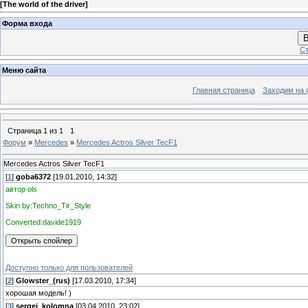
[
The world of the driver
]
Форма входа
В
Ст
Меню сайта
Главная страница
Заходим на 
Страница
1
из
1
1
Форум
»
Mercedes
»
Mercedes Actros Silver TecF1
Mercedes Actros Silver TecF1
[
1
]
goba6372
[19.01.2010, 14:32]
автор ols
Skin by:Techno_Tir_Style
Converted:davide1919
Доступно только для пользователей
[
2
]
Glowster_(rus)
[17.03.2010, 17:34]
хорошая модель! )
[
3
]
sergej_kolomna
[03.04.2010, 23:02]