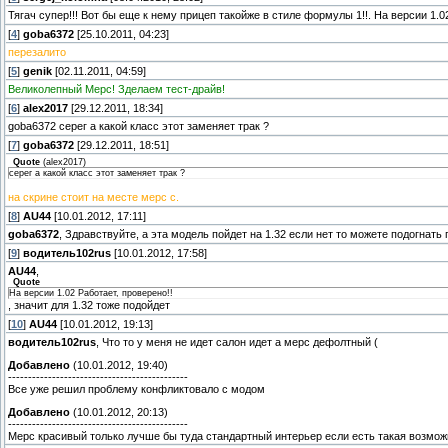
Тягач супер!!! Вот бы еще к нему прицеп такойже в стиле формулы 1!!. На версии 1.0
[
4
]
goba6372
[25.10.2011, 04:23]
перезалито
[
5
]
genik
[02.11.2011, 04:59]
Великолепный Мерс! Зделаем тест-драйв!
[
6
]
alex2017
[29.12.2011, 18:34]
goba6372 серег а какой класс этот заменяет трак ?
[
7
]
goba6372
[29.12.2011, 18:51]
Quote
(
alex2017
)
серег а какой класс этот заменяет трак ?
на скрине стоит на месте мерс с.
[
8
]
AU44
[10.01.2012, 17:11]
goba6372
, Здравствуйте, а эта модель пойдет на 1.32 если нет то можете подогнать
[
9
]
водитель102rus
[10.01.2012, 17:58]
AU44
,
Quote
На версии 1.02 Работает, проверено!!
, значит для 1.32 тоже подойдет
[
10
]
AU44
[10.01.2012, 19:13]
водитель102rus
, Что то у меня не идет салон идет а мерс дефолтный (
Добавлено
(10.01.2012, 19:40)
---------------------------------------------
Все уже решил проблему конфликтовало с модом
Добавлено
(10.01.2012, 20:13)
---------------------------------------------
Мерс красивый только лучше бы туда стандартный интерьер если есть такая возмож