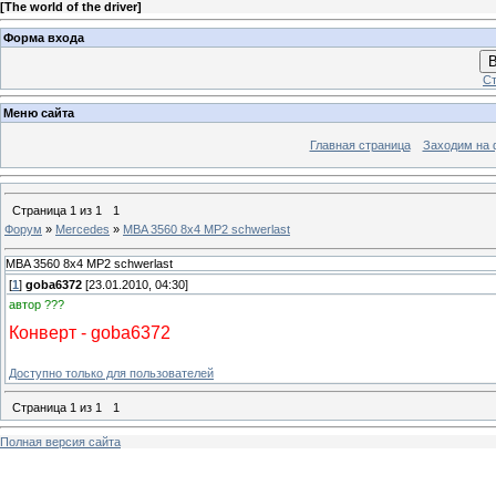
[
The world of the driver
]
Форма входа
В
Ст
Меню сайта
Главная страница
Заходим на 
Страница
1
из
1
1
Форум
»
Mercedes
»
MBA 3560 8x4 MP2 schwerlast
MBA 3560 8x4 MP2 schwerlast
[
1
]
goba6372
[23.01.2010, 04:30]
автор ???
Конверт - goba6372
Доступно только для пользователей
Страница
1
из
1
1
Полная версия сайта