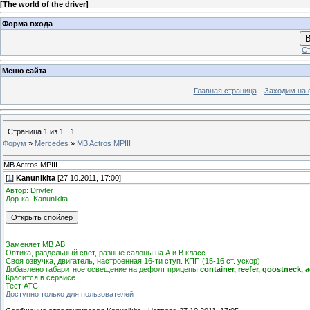
[
The world of the driver
]
Форма входа
В
Ст
Меню сайта
Главная страница
Заходим на 
Страница
1
из
1
1
Форум
»
Mercedes
»
MB Actros MPIII
MB Actros MPIII
[
1
]
Kanunikita
[27.10.2011, 17:00]
Автор: Drivter
Дор-ка: Kanunikita
Заменяет МВ АВ
Оптика, раздельный свет, разные салоны на А и В класс
Своя озвучка, двигатель, настроенная 16-ти ступ. КПП (15-16 ст. ускор)
Добавлено габаритное освещение на дефолт прицепы
container, reefer, goostneck,
Красится в сервисе
Тест АТС
Доступно только для пользователей