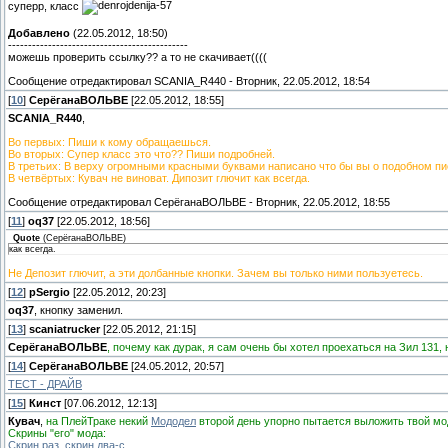
суперр, класс
Добавлено
(22.05.2012, 18:50)
---------------------------------------------
можешь проверить ссылку?? а то не скачивает((((
Сообщение отредактировал
SCANIA_R440
-
Вторник, 22.05.2012, 18:54
[
10
]
СерёганаВОЛЬВЕ
[22.05.2012, 18:55]
SCANIA_R440
,
Во первых: Пиши к кому обращаешься.
Во вторых: Супер класс это что?? Пиши подробней.
В третьих: В верху огромными красными буквами написано что бы вы о подобном пи
В четвёртых: Кувач не виноват. Дипозит глючит как всегда.
Сообщение отредактировал
СерёганаВОЛЬВЕ
-
Вторник, 22.05.2012, 18:55
[
11
]
oq37
[22.05.2012, 18:56]
Quote
(
СерёганаВОЛЬВЕ
)
как всегда.
Не Депозит глючит, а эти долбанные кнопки. Зачем вы только ними пользуетесь.
[
12
]
pSergio
[22.05.2012, 20:23]
oq37
, кнопку заменил.
[
13
]
scaniatrucker
[22.05.2012, 21:15]
СерёганаВОЛЬВЕ
, почему как дурак, я сам очень бы хотел проехаться на Зил 131, н
[
14
]
СерёганаВОЛЬВЕ
[24.05.2012, 20:57]
ТЕСТ - ДРАЙВ
[
15
]
Кинст
[07.06.2012, 12:13]
Кувач
,
на ПлейТраке некий
Мододел
второй день упорно пытается выложить твой мо
Скрины "его" мода:
Скрин раз
,
скрин два-с
.