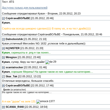
Тест: ATS
Доступно только для пользователей
Сообщение отредактировал
Кувач
-
Вторник, 22.05.2012, 20:23
[
2
]
СерёганаВОЛЬВЕ
[21.05.2012, 20:46]
Кувач
,
Серёга как всегда шикарно сделано)))) В папку их, и на тест драйв)))))
Сообщение отредактировал
СерёганаВОЛЬВЕ
-
Понедельник, 21.05.2012, 20:46
[
3
]
Dalnoboishik
[21.05.2012, 21:10]
Кувач,отличный Mercedes NG 1632 ,успехов тебе в дальнейшем))
[
4
]
H@MSTER
[21.05.2012, 21:20]
Кувач
, скриншоты в .png я так понял...
[
5
]
96region
[21.05.2012, 23:40]
Кувач
, супер, беру на тест драйв!
[
6
]
scaniatrucker
[22.05.2012, 01:46]
Кувач
, хорошие Мерины! На одном таком из них сдавал на категорию....
[
7
]
Skar_Tak
[22.05.2012, 13:22]
Отличные мерседесы, большое спасибо.
[
8
]
СерёганаВОЛЬВЕ
[22.05.2012, 17:46]
Quote
(
scaniatrucker
)
На одном таком из них сдавал на категорию....
А я как "дурак" на зиле 131
[
9
]
SCANIA_R440
[22.05.2012, 18:54]