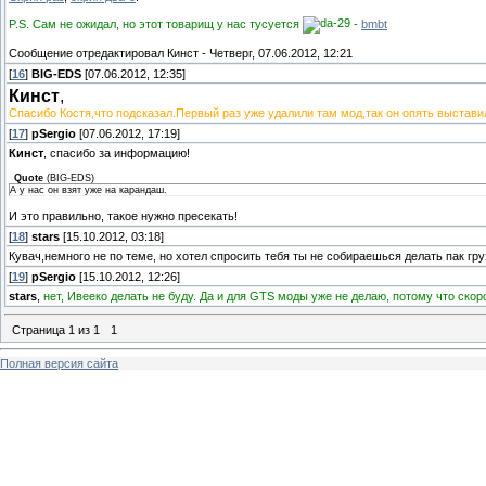
P.S. Сам не ожидал, но этот товарищ у нас тусуется
-
bmbt
Сообщение отредактировал
Кинст
-
Четверг, 07.06.2012, 12:21
[
16
]
BIG-EDS
[07.06.2012, 12:35]
Кинст
,
Спасибо Костя,что подсказал.Первый раз уже удалили там мод,так он опять выставил
[
17
]
pSergio
[07.06.2012, 17:19]
Кинст
, спасибо за информацию!
Quote
(
BIG-EDS
)
А у нас он взят уже на карандаш.
И это правильно, такое нужно пресекать!
[
18
]
stars
[15.10.2012, 03:18]
Кувач,немного не по теме, но хотел спросить тебя ты не собираешься делать пак г
[
19
]
pSergio
[15.10.2012, 12:26]
stars
,
нет, Ивееко делать не буду. Да и для GTS моды уже не делаю, потому что скор
Страница
1
из
1
1
Полная версия сайта