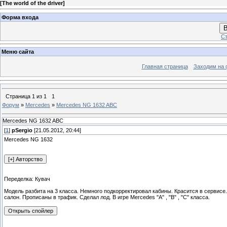
[
The world of the driver
]
Форма входа
В
Ст
Меню сайта
Главная страница
Заходим на 
Страница
1
из
1
1
Форум
»
Mercedes
»
Mercedes NG 1632 ABC
Mercedes NG 1632 ABC
[
1
]
pSergio
[21.05.2012, 20:44]
Mercedes NG 1632
Переделка: Кувач
Модель разбита на 3 класса. Немного подкорректировал кабины. Красится в сервисе
салон. Прописаны в трафик. Сделал лод. В игре Mercedes ''А'' , "В" , "С" класса.