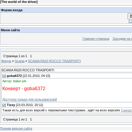
[
The world of the driver
]
Форма входа
В
Ст
Меню сайта
Главная страница
Заходим на 
Страница
1
из
1
1
Форум
»
Scania
»
SCANIA R620 ROCCO TRASPORTI
SCANIA R620 ROCCO TRASPORTI
[
1
]
goba6372
[22.01.2010, 04:15]
Автор: Italian job
Конверт - goba6372
Доступно только для пользователей
[
2
]
Tizey
[23.03.2010, 20:11]
Такая есть для всех версий с пережатыми текстурами...идёт на всех версиях
Скачат
Страница
1
из
1
1
Полная версия сайта