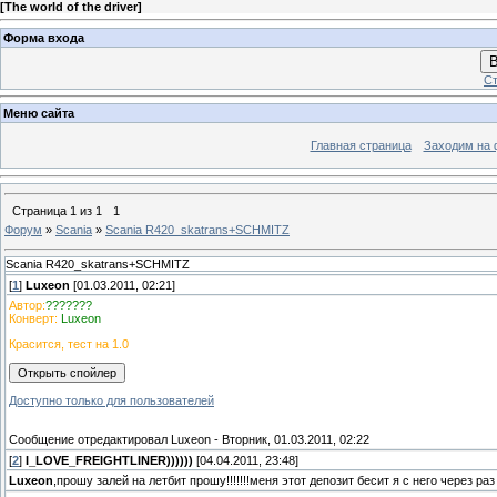
[
The world of the driver
]
Форма входа
В
Ст
Меню сайта
Главная страница
Заходим на 
Страница
1
из
1
1
Форум
»
Scania
»
Scania R420_skatrans+SCHMITZ
Scania R420_skatrans+SCHMITZ
[
1
]
Luxeon
[01.03.2011, 02:21]
Автор:
???????
Конверт:
Luxeon
Красится, тест на 1.0
Доступно только для пользователей
Сообщение отредактировал
Luxeon
-
Вторник, 01.03.2011, 02:22
[
2
]
I_LOVE_FREIGHTLINER))))))
[04.04.2011, 23:48]
Luxeon
,прошу залей на летбит прошу!!!!!!!меня этот депозит бесит я с него через раз