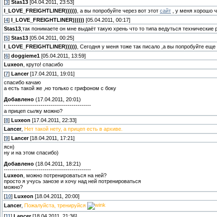
[
3
]
Stas13
[04.04.2011, 23:53]
I_LOVE_FREIGHTLINER))))))
, а вы попробуйте через вот этот
сайт
, у меня хорошо ч
[
4
]
I_LOVE_FREIGHTLINER))))))
[05.04.2011, 00:17]
Stas13
,так понимаете он мне выдаёт такую хрень что то типа ведуться технические 
[
5
]
Stas13
[05.04.2011, 00:25]
I_LOVE_FREIGHTLINER))))))
, Сегодня у меня тоже так писало ,а вы попробуйте еще
[
6
]
doggieme1
[05.04.2011, 13:59]
Luxeon
, круто! спасибо
[
7
]
Lancer
[17.04.2011, 19:01]
спасибо качаю
а есть такой же ,но только с грифоном с боку
Добавлено
(17.04.2011, 20:01)
---------------------------------------------
а прицеп сылку можно?
[
8
]
Luxeon
[17.04.2011, 22:33]
Lancer
,
Нет такой нету, а прицеп есть в архиве.
[
9
]
Lancer
[18.04.2011, 17:21]
ясн)
ну и на этом спасибо)
Добавлено
(18.04.2011, 18:21)
---------------------------------------------
Luxeon
, можно потренироваться на ней?
просто я учусь занозе и хочу над ней потренироваться
можно?
[
10
]
Luxeon
[18.04.2011, 20:00]
Lancer
,
Пожалуйста, тренируйся
[
11
]
Lancer
[18.04.2011, 21:36]