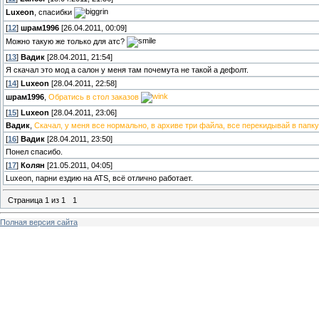
Luxeon
, спасибки
[
12
]
шрам1996
[26.04.2011, 00:09]
Можно такую же только для атс?
[
13
]
Вадик
[28.04.2011, 21:54]
Я скачал это мод а салон у меня там почемута не такой а дефолт.
[
14
]
Luxeon
[28.04.2011, 22:58]
шрам1996
,
Обратись в стол заказов
[
15
]
Luxeon
[28.04.2011, 23:06]
Вадик
,
Скачал, у меня все нормально, в архиве три файла, все перекидывай в папку
[
16
]
Вадик
[28.04.2011, 23:50]
Понел спасибо.
[
17
]
Колян
[21.05.2011, 04:05]
Luxeon, парни ездию на ATS, всё отлично работает.
Страница
1
из
1
1
Полная версия сайта