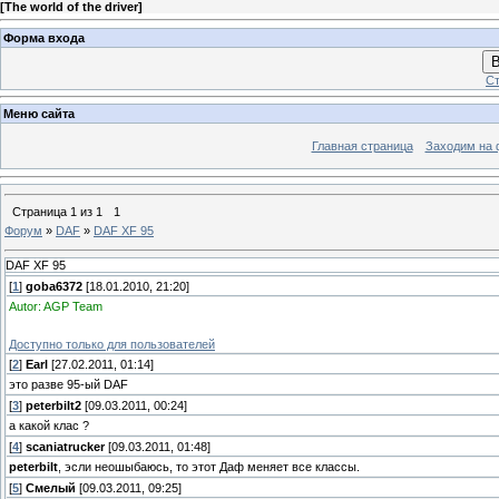
[
The world of the driver
]
Форма входа
В
Ст
Меню сайта
Главная страница
Заходим на 
Страница
1
из
1
1
Форум
»
DAF
»
DAF XF 95
DAF XF 95
[
1
]
goba6372
[18.01.2010, 21:20]
Autor: AGP Team
Доступно только для пользователей
[
2
]
Earl
[27.02.2011, 01:14]
это разве 95-ый DAF
[
3
]
peterbilt2
[09.03.2011, 00:24]
а какой клас ?
[
4
]
scaniatrucker
[09.03.2011, 01:48]
peterbilt
, эсли неошыбаюсь, то этот Даф меняет все классы.
[
5
]
Смелый
[09.03.2011, 09:25]