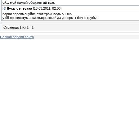
ой... мой самый обожаемый трак...
[
6
]
Ilyxa_genevaaa
[13.03.2011, 02:06]
парни переименуйие этот трак!-ведь он 105
у 95 противотуманки квадратные! да и формы более грубые.
Страница
1
из
1
1
Полная версия сайта