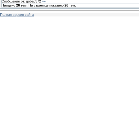
Сообщение от:
goba6372
»»
Найдено
26
тем. На странице показано
26
тем.
Полная версия сайта