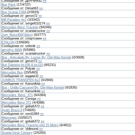
Сообщение от:
ДЕНЧИК92
»»
Bus Pack
(
17
/
4737
)
Сообщение от:
Dima063
»»
Bus Scania CMA
(
2
/
3933
)
Сообщение от:
geron72
»»
MB Paradiso 4x2
(
3
/
3342
)
Сообщение от:
sergei010174
»»
Mercedes-Benz Travego
(
9
/
6346
)
Сообщение от:
scaniatrucker
»»
Jum_Buss400(Volvo)
(
0
/
2777
)
Сообщение от:
спортсмен
»»
ETALON
(
13
/
6690
)
Сообщение от:
selonik
»»
автобус MAN
(
5
/
5980
)
Сообщение от:
scaniatrucker
»»
Bus - Articulado By: Lucius By: Obi-Wan Kenobi
(
0
/
3008
)
Сообщение от:
geron72
»»
Bus Daewoo bs106 & bs110
(
8
/
5231
)
Сообщение от:
Polyak
»»
Mercedes Bus
(
20
/
5483
)
Сообщение от:
вадим32
»»
JUMBUS TRANSPEN 6x2
(
0
/
2806
)
Сообщение от:
Kanunikita
»»
Bus - União Cascavel By: Obi-Wan Kenobi
(
9
/
2835
)
Сообщение от:
Kanunikita
»»
Mercedes_Benz_371
(
6
/
4384
)
Сообщение от:
Cerega
»»
Mercedes-Benz 371
(
4
/
4088
)
Сообщение от:
goba6372
»»
Ayats Bravo II
(
7
/
4605
)
Сообщение от:
serd1984
»»
Мерседес
(
10
/
5017
)
Сообщение от:
goba6372
»»
Mersedes-Benz Travego shd 15 Metro
(
6
/
4811
)
Сообщение от:
Vollmond
»»
Scania Irizar Century
(
2
/
5260
)