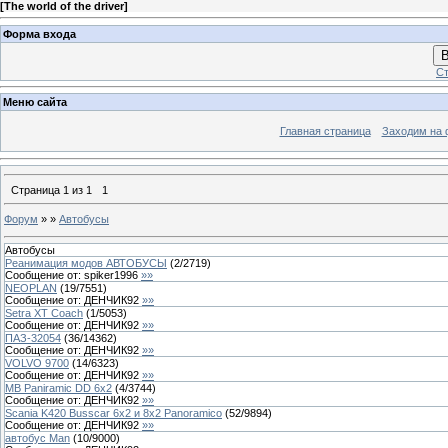
[
The world of the driver
]
Форма входа
В
Ст
Меню сайта
Главная страница
Заходим на 
Страница
1
из
1
1
Форум
»
»
Автобусы
Автобусы
Реанимация модов АВТОБУСЫ
(
2
/
2719
)
Сообщение от:
spiker1996
»»
NEOPLAN
(
19
/
7551
)
Сообщение от:
ДЕНЧИК92
»»
Setra XT Coach
(
1
/
5053
)
Сообщение от:
ДЕНЧИК92
»»
ПАЗ-32054
(
36
/
14362
)
Сообщение от:
ДЕНЧИК92
»»
VOLVO 9700
(
14
/
6323
)
Сообщение от:
ДЕНЧИК92
»»
MB Paniramic DD 6x2
(
4
/
3744
)
Сообщение от:
ДЕНЧИК92
»»
Scania K420 Busscar 6x2 и 8x2 Panoramico
(
52
/
9894
)
Сообщение от:
ДЕНЧИК92
»»
автобус Man
(
10
/
9000
)