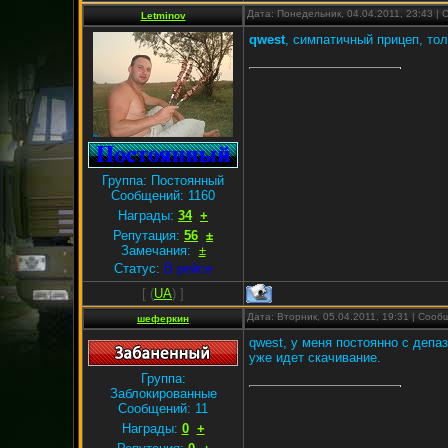
Дата: Понедельник, 04.04.2011, 23:43 |
Letminov
qwest
, симпатичный прицеп, тол
Группа: Постоянный
Сообщений:
1160
Награды:
34
+
Репутация:
56
±
Замечания:
±
Статус:
В рейсе
[
(
UA
) ]
Дата: Вторник, 05.04.2011, 19:31 | Соо
шеферкин
qwest, у меня постоянно с депа
уже идет скачивание.
Группа:
Заблокированные
Сообщений:
11
Награды:
0
+