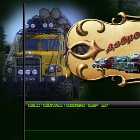
Главная
|
Мой профиль
|
Регистрация
|
Выход
|
Вход