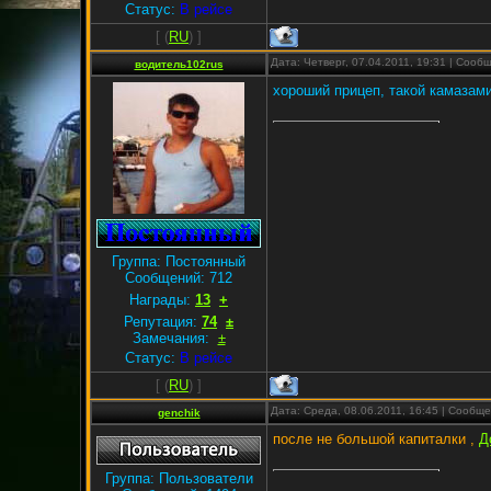
Статус:
В рейсе
[
(
RU
) ]
Дата: Четверг, 07.04.2011, 19:31 | Соо
водитель102rus
хороший прицеп, такой камазам
Группа: Постоянный
Сообщений:
712
Награды:
13
+
Репутация:
74
±
Замечания:
±
Статус:
В рейсе
[
(
RU
) ]
Дата: Среда, 08.06.2011, 16:45 | Сообщ
genchik
после не большой капиталки ,
Д
Группа: Пользователи