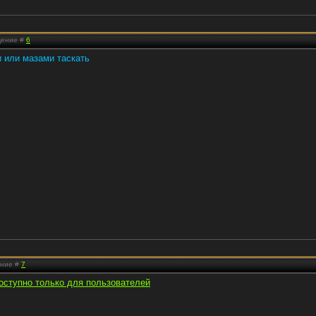
бщение #
6
и или мазами таскать
ение #
7
оступно только для пользователей