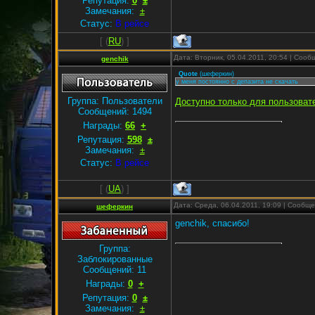
Репутация:
0
±
Замечания:
±
Статус:
В рейсе
[
(
RU
) ]
Дата: Вторник, 05.04.2011, 20:54 | Соо
genchik
Quote
(
шеферкин
)
у меня постоянно с депазита не скачать
Группа: Пользователи
Доступно только для пользоват
Сообщений:
1494
Награды:
66
+
Репутация:
598
±
Замечания:
±
Статус:
В рейсе
[
(
UA
) ]
Дата: Среда, 06.04.2011, 19:09 | Сообщ
шеферкин
genchik, спасибо!
Группа:
Заблокированные
Сообщений:
11
Награды:
0
+
Репутация:
0
±
Замечания:
±