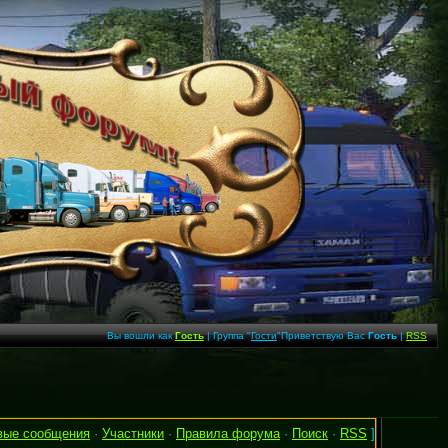
Вы вошли как
Гость
| Группа "
Гости
"Приветствую Вас
Гость
|
RSS
вые сообщения
·
Участники
·
Правила форума
·
Поиск
·
RSS
]