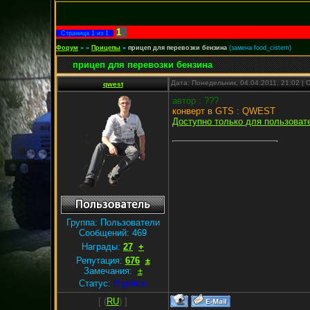
1
Страница
1
из
1
Форум
»
»
Прицепы
»
прицеп для перевозки бензина
(замена food_cistern)
прицеп для перевозки бензина
Дата: Понедельник, 04.04.2011, 21:02 |
qwest
автор : ???
конверт в GTS : QWEST
Доступно только для пользоват
Группа: Пользователи
Сообщений:
469
Награды:
27
+
Репутация:
676
±
Замечания:
±
Статус:
В рейсе
[
(
RU
) ]