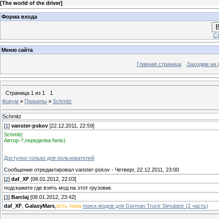
[
The world of the driver
]
Форма входа
В
Ст
Меню сайта
Главная страница
Заходим на 
Страница
1
из
1
1
Форум
»
Прицепы
»
Schmitz
Schmitz
[
1
]
vanster-pskov
[22.12.2011, 22:59]
Schmitz
Автор-?,переделка fanis)
Доступно только для пользователей
Сообщение отредактировал
vanster-pskov
-
Четверг, 22.12.2011, 23:00
[
2
]
daf_XF
[08.01.2012, 22:03]
подскажите где взять мод на этот грузовик.
[
3
]
Barclaj
[08.01.2012, 23:42]
daf_XF
,
GalaxyMars
,
есть тема
поиск модов для German Truck Simulator (2 часть)