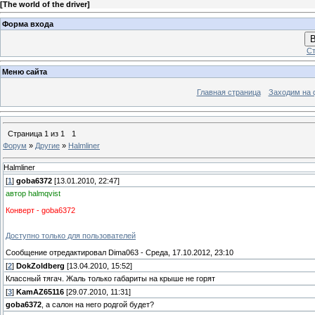
[
The world of the driver
]
Форма входа
В
Ст
Меню сайта
Главная страница
Заходим на 
Страница
1
из
1
1
Форум
»
Другие
»
Halmliner
Halmliner
[
1
]
goba6372
[13.01.2010, 22:47]
автор halmqvist
Конверт - goba6372
Доступно только для пользователей
Сообщение отредактировал
Dima063
-
Среда, 17.10.2012, 23:10
[
2
]
DokZoldberg
[13.04.2010, 15:52]
Классный тягач. Жаль только габариты на крыше не горят
[
3
]
KamAZ65116
[29.07.2010, 11:31]
goba6372
, а салон на него родгой будет?