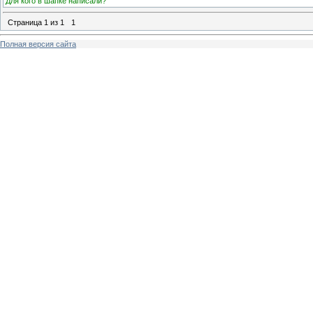
Для кого в шапке написали?
Страница
1
из
1
1
Полная версия сайта