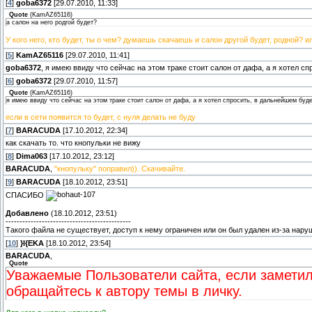
[
4
]
goba6372
[29.07.2010, 11:33]
Quote
(
KamAZ65116
)
а салон на него родгой будет?
У кого него, кто будет, ты о чем? думаешь скачаешь и салон другой будет, родной?
[
5
]
KamAZ65116
[29.07.2010, 11:41]
goba6372
, я имею ввиду что сейчас на этом траке стоит салон от дафа, а я хотел с
[
6
]
goba6372
[29.07.2010, 11:57]
Quote
(
KamAZ65116
)
я имею ввиду что сейчас на этом траке стоит салон от дафа, а я хотел спросить, в дальнейшем буд
если в сети появится то будет, с нуля делать не буду
[
7
]
BARACUDA
[17.10.2012, 22:34]
как скачать то. что кнопульки не вижу
[
8
]
Dima063
[17.10.2012, 23:12]
BARACUDA
,
"кнопульку" поправил)). Скачивайте.
[
9
]
BARACUDA
[18.10.2012, 23:51]
СПАСИБО
Добавлено
(18.10.2012, 23:51)
---------------------------------------------
Такого файла не существует, доступ к нему ограничен или он был удален из-за на
[
10
]
}I{EKA
[18.10.2012, 23:54]
BARACUDA
,
Quote
Уважаемые Пользователи сайта, если заметил
обращайтесь к автору темы в личку.