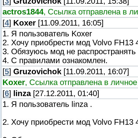
[
3
]
Gruzovichok
[11.09.2011, 15:38]
actros1844
, Ссылка отправлена в л
[
4
]
Koxer
[11.09.2011, 16:05]
1. Я пользователь Koxer
2. Хочу приобрести мод Volvo FH13 4
3. Обязуюсь мод не распространять
4. С правилами ознакомлен.
[
5
]
Gruzovichok
[11.09.2011, 16:07]
Koxer
, Ссылка отправлена в личное
[
6
]
linza
[27.12.2011, 01:40]
1. Я пользователь linza .
2. Хочу приобрести мод Volvo FH13 4