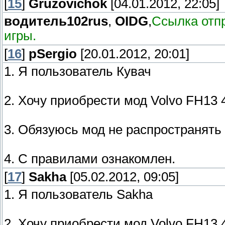
[
15
]
Gruzovichok
[04.01.2012, 22:05]
водитель102rus
,
OIDG
,
Ссылка отп
игры.
[
16
]
pSergio
[20.01.2012, 20:01]
1. Я пользователь Кувач
2. Хочу приобрести мод Volvo FH13 4
3. Обязуюсь мод не распространять
4. С правилами ознакомлен.
[
17
]
Sakha
[05.02.2012, 09:05]
1. Я пользователь Sakha
2. Хочу приобрести мод Volvo FH13 4