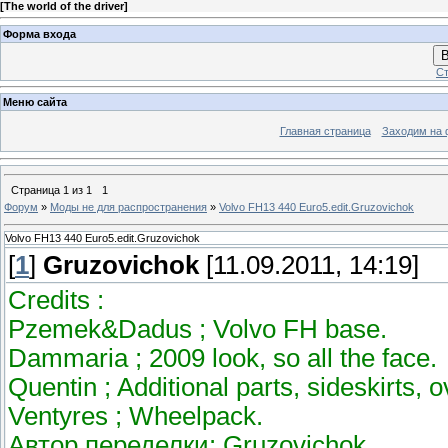
[
The world of the driver
]
Форма входа
В
Ст
Меню сайта
Главная страница
Заходим на 
Страница
1
из
1
1
Форум
»
Моды не для распространения
»
Volvo FH13 440 Euro5.edit.Gruzovichok
Volvo FH13 440 Euro5.edit.Gruzovichok
[
1
]
Gruzovichok
[11.09.2011, 14:19]
Credits :
Pzemek&Dadus ; Volvo FH base.
Dammaria ; 2009 look, so all the face.
Quentin ; Additional parts, sideskirts, o
Ventyres ; Wheelpack.
Автор переделки: Gruzovichok