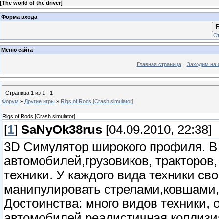
[
The world of the driver
]
Форма входа
В
Ст
Меню сайта
Главная страница
Заходим на 
Страница
1
из
1
1
Форум
»
Другие игры
»
Rigs of Rods [Crash simulator]
Rigs of Rods [Crash simulator]
[
1
]
SaNyOk38rus
[04.09.2010, 22:38]
3D Симулятор широкого профиля. В
автомобилей,грузовиков, тракторов,
техники. У каждого вида техники с
манипулировать стрелами,ковшами, 
Достоинства: много видов техники, 
автомобилей,реалистичная коллизи