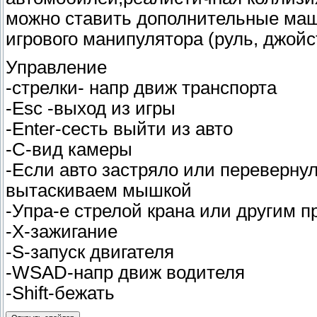
можно ставить дополнительные маш
игрового манипулятора (руль, джойсти
Управление
-стрелки- напр движ транспорта
-Esc -выход из игры
-Enter-сесть выйти из авто
-C-вид камеры
-Если авто застряло или переверну
вытаскиваем мышкой
-Упра-е стрелой крана или другим п
-X-зажигание
-S-запуск двигателя
-WSAD-напр движ водителя
-Shift-бежать