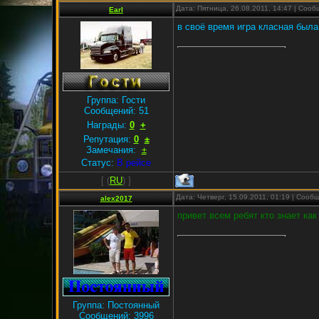
Дата: Пятница, 26.08.2011, 14:47 | Соо
Earl
в своё время игра класная была
Группа: Гости
Сообщений:
51
Награды:
0
+
Репутация:
0
±
Замечания:
±
Статус:
В рейсе
[
(
RU
) ]
Дата: Четверг, 15.09.2011, 01:19 | Соо
alex2017
привет всем ребят кто знает как
Группа: Постоянный
Сообщений:
3996