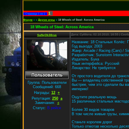
1
Страница
1
из
1
Форум
»
»
Другие игры
»
18 Wheels of Steel: Across America
18 Wheels of Steel: Across America
Дата: Суббота, 02.10.2010, 16:55 | Соо
SaNyOk38rus
Название: 18 Стальных Колёс: П
Год выхода: 2003
Жанр: Arcade / Racing (Cars) / Si
Разработчик: Sunstorm Interactive
Издатель: Бука
Язык интерфейса: Русский
Лекарство: Не требуется
От простого водителя до транспо
Вы — владелец собственной тра
Группа: Пользователи
быстрее, чем это сделали бы в
Сообщений:
668
империю!
Награды:
12
+
Ощутите реальную мощь
Репутация:
250
±
15 различных стальных мастодон
Замечания:
±
Статус:
В рейсе
Более 30 видов товаров
В том числе живые грузы, хими
Станьте королем дорог
Только отмотав несколько деся