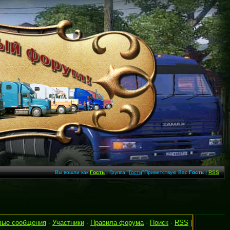
Вы вошли как
Гость
| Группа "
Гости
"Приветствую Вас
Гость
|
RSS
вые сообщения
·
Участники
·
Правила форума
·
Поиск
·
RSS
]