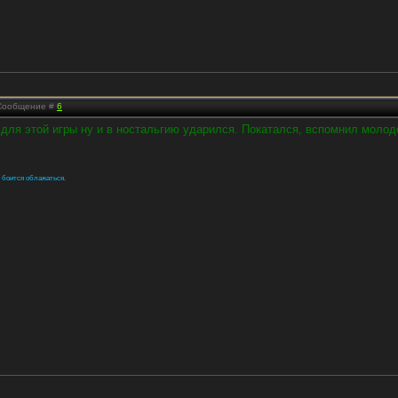
| Сообщение #
6
для этой игры ну и в ностальгию ударился. Покатался, вспомнил молод
о боится облажаться.