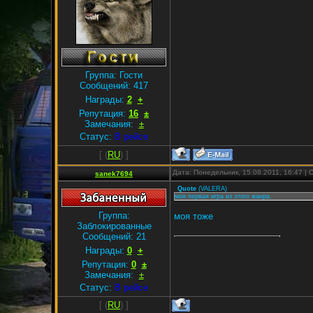
Группа: Гости
Сообщений:
417
Награды:
2
+
Репутация:
16
±
Замечания:
±
Статус:
В рейсе
[
(
RU
) ]
Дата: Понедельник, 15.08.2011, 16:47 |
sanek7694
Quote
(
VALERA
)
моя первая игра из этого жанра.
Группа:
моя тоже
Заблокированные
Сообщений:
21
Награды:
0
+
Репутация:
0
±
Замечания:
±
Статус:
В рейсе
[
(
RU
) ]