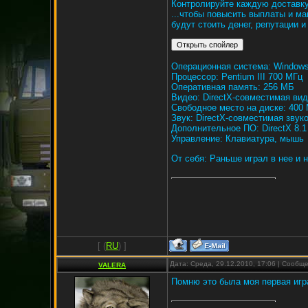
Контролируйте каждую доставку.
...чтобы повысить выплаты и ма
будут стоить денег, репутации и
Операционная система: Window
Процессор: Pentium III 700 МГц
Оперативная память: 256 МБ
Видео: DirectX-совместимая ви
Свободное место на диске: 400
Звук: DirectX-совместимая звук
Дополнительное ПО: DirectX 8.1
Управление: Клавиатура, мышь
От себя: Раньше играл в нее и 
[
(
RU
) ]
Дата: Среда, 29.12.2010, 17:06 | Сообщ
VALERA
Помню это была моя первая игра