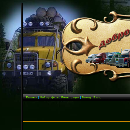
Главная
|
Мой профиль
|
Регистрация
|
Выход
|
Вход