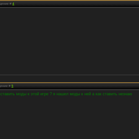
бщение #
4
бщение #
5
 ставить моды к этой игре ? я нашел моды к ней а как ставить незнаю