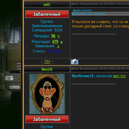
Дата: Понедельник, 21.05.2012, 00:12 
oq37
Quote
(
selonik
)
новую карту для этой игры
Группа:
Я пытался ее ставить, что то н
Заблокированные
только досадный глюк ,со станц
Сообщений:
3124
Награды:
56
+
Репутация:
479
±
Замечания:
±
Статус:
В рейсе
[
(
TH
) ]
Дата: Воскресенье, 28.04.2013, 03:49 |
Maco76
Футболист1
, посмотри
вот тут
Группа: