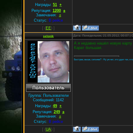
Награды:
51
+
Репутация:
1200
±
Замечания:
±
Статус:
В рейсе
[
(
EE
) ]
Дата: Понедельник, 21.05.2012, 00:07 
selonik
А я недавно нашёл новую карту 
Карат большая.
Быстрее, выше, сильнее? - Ну уж нет, это удел тех, кт
Группа: Пользователи
Сообщений:
1142
Награды:
49
+
Репутация:
249
±
Замечания:
±
Статус:
В рейсе
[
(
UA
) ]