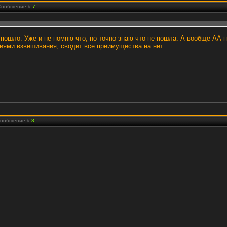
| Сообщение #
7
е пошло. Уже и не помню что, но точно знаю что не пошла. А вообще АА
иями взвешивания, сводит все преимущества на нет.
 Сообщение #
8