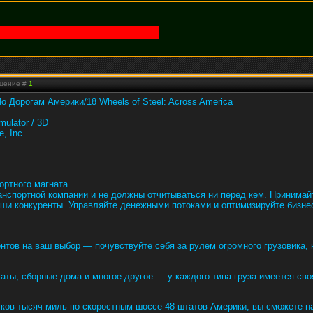
бщение #
1
о Дорогам Америки/18 Wheels of Steel: Across America
mulator / 3D
, Inc.
ртного магната...
нспортной компании и не должны отчитываться ни перед кем. Принимайте
аши конкуренты. Управляйте денежными потоками и оптимизируйте бизн
тов на ваш выбор — почувствуйте себя за рулем огромного грузовика, 
каты, сборные дома и многое другое — у каждого типа груза имеется св
тков тысяч миль по скоростным шоссе 48 штатов Америки, вы сможете 