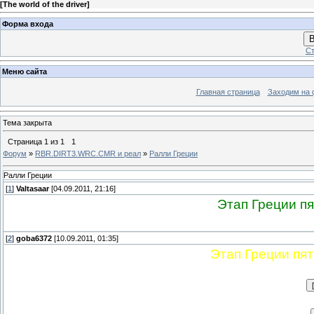
[
The world of the driver
]
Форма входа
В
Ст
Меню сайта
Главная страница
Заходим на 
Тема закрыта
Страница
1
из
1
1
Форум
»
RBR.DIRT3.WRC.CMR и реал
»
Ралли Греции
Ралли Греции
[
1
]
Valtasaar
[04.09.2011, 21:16]
Этап Греции пя
[
2
]
goba6372
[10.09.2011, 01:35]
Этап Греции пят