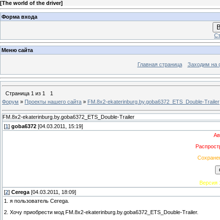
[
The world of the driver
]
Форма входа
В
Ст
Меню сайта
Главная страница
Заходим на 
Страница
1
из
1
1
Форум
»
Проекты нашего сайта
»
FM.8x2-ekaterinburg.by.goba6372_ETS_Double-Trailer
FM.8x2-ekaterinburg.by.goba6372_ETS_Double-Trailer
[
1
]
goba6372
[04.03.2011, 15:19]
Ав
Распрост
Сохране
Версия 
[
2
]
Cerega
[04.03.2011, 18:09]
1. я пользователь Cerega.
2. Хочу приобрести мод FM.8x2-ekaterinburg.by.goba6372_ETS_Double-Trailer.