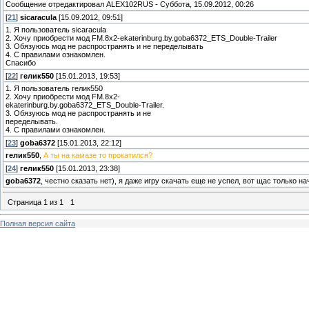
Сообщение отредактировал
ALEX102RUS
-
Суббота, 15.09.2012, 00:26
[
21
]
sicaracula
[15.09.2012, 09:51]
1. Я пользователь sicaracula
2. Хочу приобрести мод FM.8x2-ekaterinburg.by.goba6372_ETS_Double-Trailer
3. Обязуюсь мод не распространять и не переделывать
4. С правилами ознакомлен.
Спасибо
[
22
]
гелик550
[15.01.2013, 19:53]
1. Я пользователь гелик550
2. Хочу приобрести мод FM.8x2-
ekaterinburg.by.goba6372_ETS_Double-Trailer.
3. Обязуюсь мод не распространять и не
переделывать.
4. С правилами ознакомлен.
[
23
]
goba6372
[15.01.2013, 22:12]
гелик550
,
А ты на камазе то прокатился?
[
24
]
гелик550
[15.01.2013, 23:38]
goba6372
, честно сказать нет), я даже игру скачать еще не успел, вот щас только на
Страница
1
из
1
1
Полная версия сайта