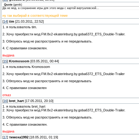
Quote
(
genik
)
Да не мод, а сохранение игры для этого мода с картой виртуаловской...
ну так выбирай в соответствующей теме
[
14
]
tim
[21.03.2011, 22:52]
1. я пользователь tim.
2. Хочу приобрести мод FM.8x2-ekaterinburg.by.goba6372_ETS_Double-Trailer.
3. Обязуюсь мод не распространять и не переделывать.
4. С правилами ознакомлен.
выдана
[
15
]
Kromosoom
[03.05.2011, 00:44]
1. я пользователь Kromosoom
2. Хочу приобрести мод FM.8x2-ekaterinburg.by.goba6372_ETS_Double-Trailer
3. Обязуюсь мод не распространять и не переделывать
4. С правилами ознакомлен
отказ
[
16
]
bret_hart
[17.05.2011, 20:10]
1. я пользователь bret_hart
2. Хочу приобрести мод FM.8x2-ekaterinburg.by.goba6372_ETS_Double-Trailer.
3. Обязуюсь мод не распространять и не переделывать.
4. С правилами ознакомлен.
выдана
[
17
]
тимоха1992
[18.05.2011, 01:19]