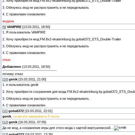
2. Хочу приобрести мод FM.8x2-ekaterinburg.by.goba6372_ETS_Double-Trailer
3. Обязуюсь мод не распространять и не переделывать
4. С правилами ознакомлен.
выдана
[
9
]
VAMPIRE
[13.03.2011, 18:50]
1. Я пользователь VAMPIRE
2. Хочу приобрести мод FM.8x2-ekaterinburg.by.goba6372_ETS_Double-Trailer
3. Обязуюсь мод не распространять и не переделывать
4. С правилами ознакомлен.
отказ
Добавлено
(13.03.2011, 18:50)
---------------------------------------------
почему отказ
[
10
]
genik
[15.03.2011, 21:00]
1. я пользователь genik
2. Хочу приобрести сохранения для мода FM.8x2-ekaterinburg.by.goba6372_ETS_Double
3. Обязуюсь мод не распространять и не переделывать.
4. С правилами ознакомлен.
[
11
]
goba6372
[15.03.2011, 22:01]
genik
,
ты же его заказывал в 5 посту
[
12
]
genik
[16.03.2011, 07:05]
Да не мод, а сохранение игры для этого мода с картой виртуаловской...
[
13
]
goba6372
[16.03.2011, 13:35]