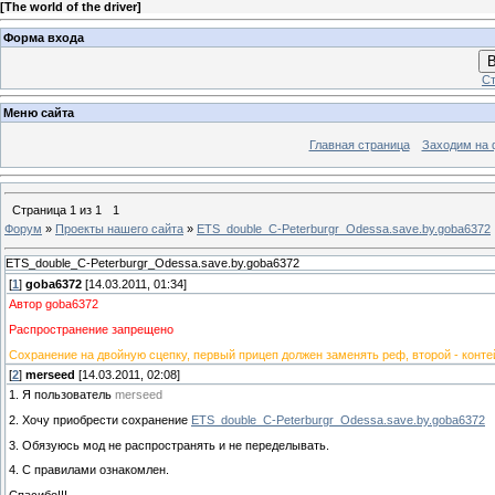
[
The world of the driver
]
Форма входа
В
Ст
Меню сайта
Главная страница
Заходим на 
Страница
1
из
1
1
Форум
»
Проекты нашего сайта
»
ETS_double_C-Peterburgr_Odessa.save.by.goba6372
ETS_double_C-Peterburgr_Odessa.save.by.goba6372
[
1
]
goba6372
[14.03.2011, 01:34]
Автор goba6372
Распространение запрещено
Сохранение на двойную сцепку, первый прицеп должен заменять реф, второй - контей
[
2
]
merseed
[14.03.2011, 02:08]
1. Я пользователь
merseed
2. Хочу приобрести сохранение
ETS_double_C-Peterburgr_Odessa.save.by.goba6372
3. Обязуюсь мод не распространять и не переделывать.
4. С правилами ознакомлен.
Спасибо!!!