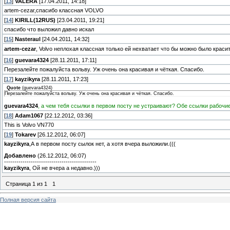
[
13
]
VALERA
[17.04.2011, 14:18]
artem-cezar,спасибо классная VOLVO
[
14
]
KIRILL(12RUS)
[23.04.2011, 19:21]
спасибо что выложил давно искал
[
15
]
Nasteraul
[24.04.2011, 14:32]
artem-cezar
, Volvo неплохая классная только ей нехватает что бы можно было красить
[
16
]
guevara4324
[28.11.2011, 17:11]
Перезалейте пожалуйста вольву. Уж очень она красивая и чёткая. Спасибо.
[
17
]
kayzikyra
[28.11.2011, 17:23]
Quote
(
guevara4324
)
Перезалейте пожалуйста вольву. Уж очень она красивая и чёткая. Спасибо.
guevara4324
, а чем тебя ссылки в первом посту не устраивают? Обе ссылки рабочие
[
18
]
Adam1067
[22.12.2012, 03:36]
This is Volvo VN770
[
19
]
Tokarev
[26.12.2012, 06:07]
kayzikyra
,А в первом посту сылок нет, а хотя вчера выложили.(((
Добавлено
(26.12.2012, 06:07)
---------------------------------------------
kayzikyra
, Ой не вчера а недавно.)))
Страница
1
из
1
1
Полная версия сайта