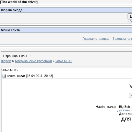
[
The world of the driver
]
Форма входа
В
Ст
Меню сайта
Главная страница
Заходим на 
Страница
1
из
1
1
Форум
»
Американские грузовики
»
Volvo NH12
Volvo NH12
[
1
]
artem-cezar
[15.04.2011, 20:48]
Haulin , салон - Big Bob
Доступно 
Дополн
для