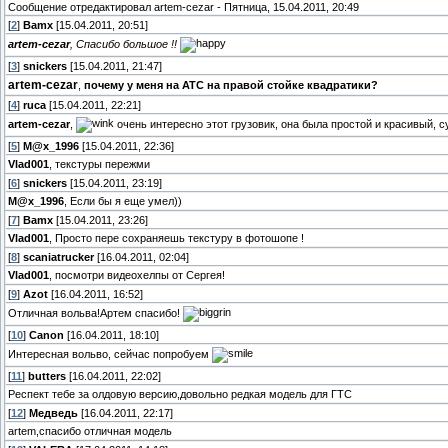
Сообщение отредактировал
artem-cezar
-
Пятница, 15.04.2011, 20:49
[
2
]
Bamx
[15.04.2011, 20:51]
artem-cezar
, Спасибо большое !!
[
3
]
snickers
[15.04.2011, 21:47]
artem-cezar
,
почему у меня на АТС на правой стойке квадратики?
[
4
]
ruca
[15.04.2011, 22:21]
artem-cezar
,
очень интересно этот грузовик, она была простой и красивый, с
[
5
]
M@x_1996
[15.04.2011, 22:36]
Vlad001
, текстуры пережми
[
6
]
snickers
[15.04.2011, 23:19]
M@x_1996
, Если бы я еще умел))
[
7
]
Bamx
[15.04.2011, 23:26]
Vlad001
, Просто пере сохраняешь текстуру в фотошопе !
[
8
]
scaniatrucker
[16.04.2011, 02:04]
Vlad001
, посмотри видеохелпы от Сергея!
[
9
]
Azot
[16.04.2011, 16:52]
Отличная вольва!Артем спасибо!
[
10
]
Canon
[16.04.2011, 18:10]
Интересная вольво, сейчас попробуем
[
11
]
butters
[16.04.2011, 22:02]
Респект тебе за олдовую версию,довольно редкая модель для ГТС
[
12
]
Медведь
[16.04.2011, 22:17]
artem,спасибо отличная модель