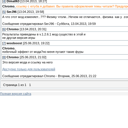
[
4
]
Dima063
[13.04.2013, 18:27]
Chromo
,
ссылку с ютуба я добавил. Вы правила оформления темы читали? Предупр
[
5
]
SerJ96
[13.04.2013, 19:58]
А что этот мод изменяет...??? Физику чтоли...Нечем не отличается.. физика как у zon
Сообщение отредактировал
SerJ96
-
Суббота, 13.04.2013, 19:59
[
6
]
Chromo
[13.04.2013, 20:31]
Результаты приведены в v.1.2.6.1 мод существо в этой и
не другая версия игры
[
7
]
wooboost
[25.06.2013, 19:22]
Chromo
,
побочный эффект от мода?но меня пугают такие фуры
[
8
]
Chromo
[25.06.2013, 21:02]
Это версия мода и ссылку на него
Доступно только для пользователей
Сообщение отредактировал
Chromo
-
Вторник, 25.06.2013, 21:22
Страница
1
из
1
1
Полная версия сайта