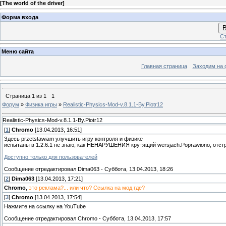
[
The world of the driver
]
Форма входа
В
Ст
Меню сайта
Главная страница
Заходим на 
Страница
1
из
1
1
Форум
»
Физика игры
»
Realistic-Physics-Mod-v.8.1.1-By.Piotr12
Realistic-Physics-Mod-v.8.1.1-By.Piotr12
[
1
]
Chromo
[13.04.2013, 16:51]
Здесь przetstawiam улучшить игру контроля и физике
испытаны в 1.2.6.1 не знаю, как НЕНАРУШЕНИЯ крутящий wersjach.Poprawiono, отстр
Доступно только для пользователей
Сообщение отредактировал
Dima063
-
Суббота, 13.04.2013, 18:26
[
2
]
Dima063
[13.04.2013, 17:21]
Chromo
,
это реклама?... или что? Ссылка на мод где?
[
3
]
Chromo
[13.04.2013, 17:54]
Нажмите на ссылку на YouTube
Сообщение отредактировал
Chromo
-
Суббота, 13.04.2013, 17:57