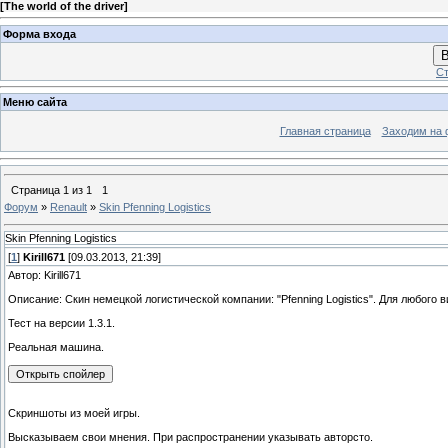
[
The world of the driver
]
Форма входа
В
Ст
Меню сайта
Главная страница
Заходим на 
Страница
1
из
1
1
Форум
»
Renault
»
Skin Pfenning Logistics
Skin Pfenning Logistics
[
1
]
Kirill671
[09.03.2013, 21:39]
Автор: Kirill671
Описание: Скин немецкой логистической компании: "Pfenning Logistics". Для любого в
Тест на версии 1.3.1.
Реальная машина.
Скриншоты из моей игры.
Высказываем свои мнения. При распространении указывать авторсто.