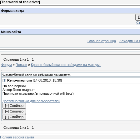
[
The world of the driver
]
Форма входа
В
Ст
Меню сайта
Главная страница
Заходим на 
Страница
1
из
1
1
Форум
»
Renault
»
Красно-белый скин со звёздами на магнум.
Красно-белый скин со звёздами на магнум.
[
1
]
Reno-magnum
[14.08.2013, 15:30]
На все версии.
Автор:Reno-magnum
Прописан отдельно.(в покрасочной willi betz)
Доступно только для пользователей
Страница
1
из
1
1
Полная версия сайта