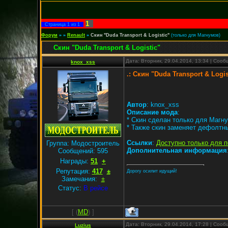
1
Страница
1
из
1
Форум
»
»
Renault
»
Скин "Duda Transport & Logistic"
(только для Магнумов)
Скин "Duda Transport & Logistic"
Дата: Вторник, 29.04.2014, 13:34 | Соо
knox_xss
.: Скин "Duda Transport & Logist
Автор
: knox_xss
Описание мода
:
* Скин сделан только для Магну
* Также скин заменяет дефолтн
Ссылки
:
Доступно только для 
Группа: Модостроитель
Дополнительная информация
Сообщений:
595
Награды:
51
+
Репутация:
417
±
Дорогу осилит идущий!
Замечания:
±
Статус:
В рейсе
[
(
MD
) ]
Дата: Вторник, 29.04.2014, 17:28 | Соо
Luzius