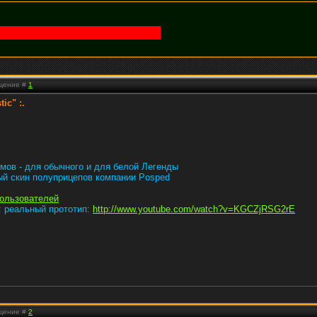
бщение #
1
ic" :.
мов - для обычного и для белой Легенды
ый скин полуприцепов компании Posped
пользователей
: реальный прототип:
http://www.youtube.com/watch?v=KGCZjRSG2rE
бщение #
2