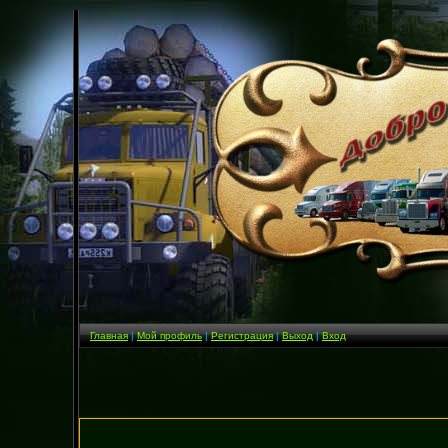
Главная
|
Мой профиль
|
Регистрация
|
Выход
|
Вход