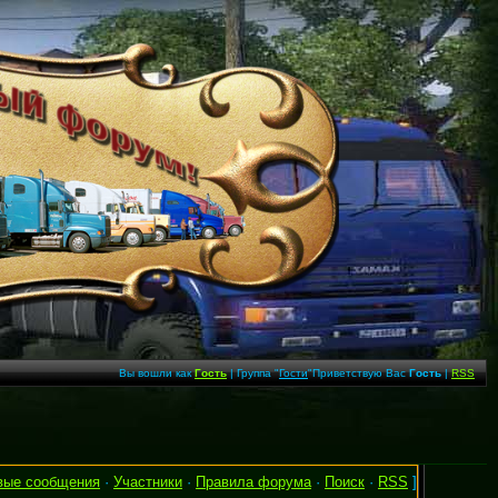
Вы вошли как
Гость
| Группа "
Гости
"Приветствую Вас
Гость
|
RSS
вые сообщения
·
Участники
·
Правила форума
·
Поиск
·
RSS
]