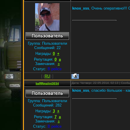
knox_xss
, Очень оперативно!!!
Группа: Пользователи
Сообщений:
22
Награды:
0
+
Репутация:
0
±
Замечания:
±
Статус:
В рейсе
[
(
RU
) ]
Дата: Четверг, 22.05.2014, 02:13 | Соо
baRRmalini3034
knox_xss
, спасибо большое - ка
Группа: Пользователи
Сообщений:
282
Награды:
3
+
Репутация:
7
±
Замечания:
±
Статус:
В рейсе