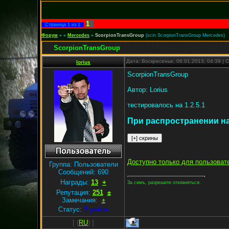
1
Страница
1
из
1
Форум
»
»
Mercedes
»
ScorpionTransGroup
(scin ScorpionTransGroup Mercedes)
ScorpionTransGroup
Дата: Воскресенье, 06.01.2013, 04:39 |
lorius
ScorpionTransGroup
Автор: Lorius
тестировалось на 1.2.5.1
При распространении на
Доступно только для пользоват
Группа: Пользователи
Сообщений:
690
Награды:
13
+
За симъ, разрешите откланяться.
Репутация:
251
±
Замечания:
±
Статус:
В рейсе
[
(
RU
) ]