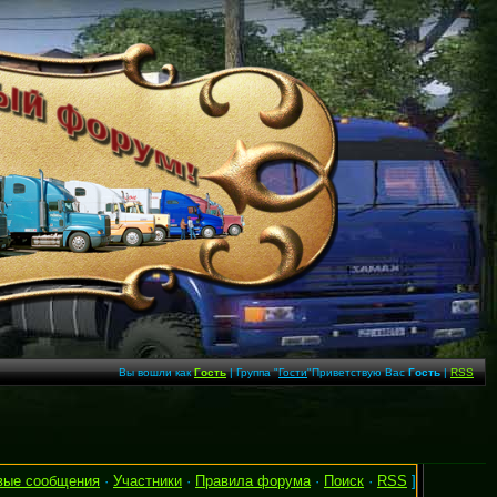
Вы вошли как
Гость
| Группа "
Гости
"Приветствую Вас
Гость
|
RSS
вые сообщения
·
Участники
·
Правила форума
·
Поиск
·
RSS
]