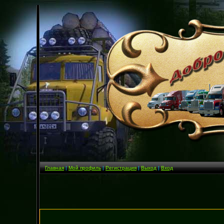
Главная
|
Мой профиль
|
Регистрация
|
Выход
|
Вход