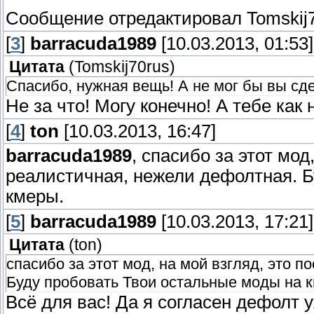
Сообщение отредактировал
Tomskij
[
3
]
barracuda1989
[10.03.2013, 01:53]
Цитата
(
Tomskij70rus
)
Спасибо, нужная вещь! А не мог бы вы сд
Не за что! Могу конечно! А тебе ка
[
4
]
ton
[10.03.2013, 16:47]
barracuda1989
, спасибо за этот мод
реалистичная, нежели дефолтная. Б
кмеры.
[
5
]
barracuda1989
[10.03.2013, 17:21]
Цитата
(
ton
)
спасибо за этот мод, на мой взгляд, это 
Буду пробовать Твои остальные моды на 
Всё для вас! Да я согласен дефолт 