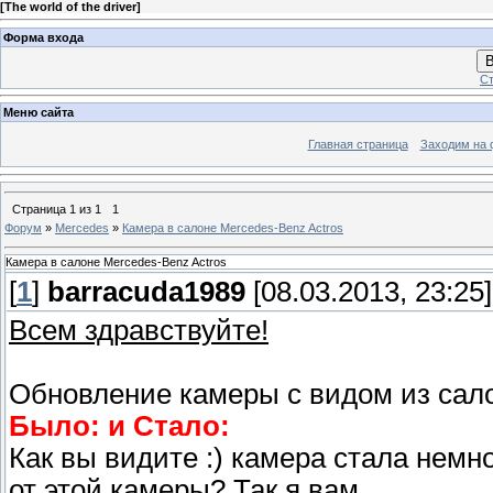
[
The world of the driver
]
Форма входа
В
Ст
Меню сайта
Главная страница
Заходим на 
Страница
1
из
1
1
Форум
»
Mercedes
»
Камера в салоне Mercedes-Benz Actros
Камера в салоне Mercedes-Benz Actros
[
1
]
barracuda1989
[08.03.2013, 23:25]
Всем здравствуйте!
Обновление камеры с видом из сал
Было: и Стало:
Как вы видите :) камера стала немн
от этой камеры? Так я вам