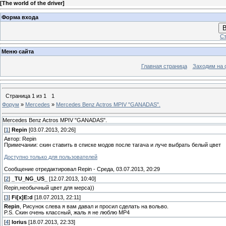
[
The world of the driver
]
Форма входа
В
Ст
Меню сайта
Главная страница
Заходим на 
Страница
1
из
1
1
Форум
»
Mercedes
»
Mercedes Benz Actros MPIV "GANADAS".
Mercedes Benz Actros MPIV "GANADAS".
[
1
]
Repin
[03.07.2013, 20:26]
Автор: Repin
Примечании: скин ставить в списке модов после тагача и луче выбрать белый цвет
Доступно только для пользователей
Сообщение отредактировал
Repin
-
Среда, 03.07.2013, 20:29
[
2
]
_TU_NG_US_
[12.07.2013, 10:40]
Repin,необычный цвет для мерса))
[
3
]
Fi[x]E:d
[18.07.2013, 22:11]
Repin
, Рисунок слева я вам давал и просил сделать на вольво.
P.S. Скин очень классный, жаль я не люблю MP4
[
4
]
lorius
[18.07.2013, 22:33]