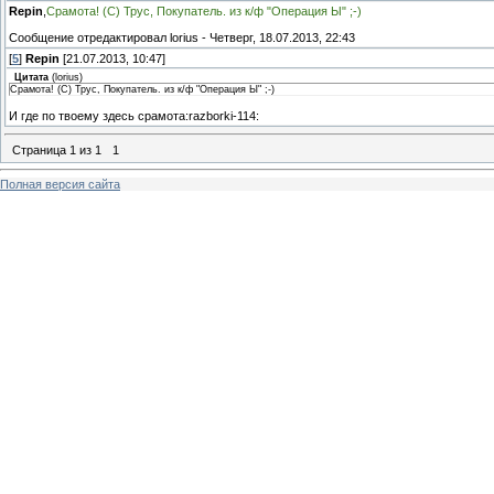
Repin
,
Срамота! (С) Трус, Покупатель. из к/ф "Операция Ы" ;-)
Сообщение отредактировал
lorius
-
Четверг, 18.07.2013, 22:43
[
5
]
Repin
[21.07.2013, 10:47]
Цитата
(
lorius
)
Срамота! (С) Трус, Покупатель. из к/ф "Операция Ы" ;-)
И где по твоему здесь срамота:razborki-114:
Страница
1
из
1
1
Полная версия сайта