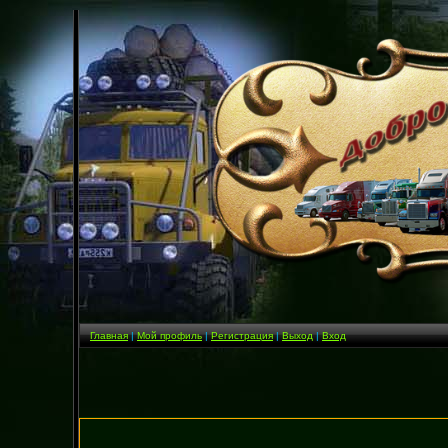
Главная
|
Мой профиль
|
Регистрация
|
Выход
|
Вход