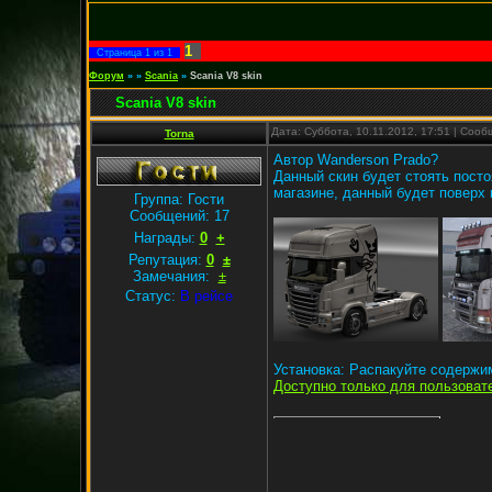
1
Страница
1
из
1
Форум
»
»
Scania
»
Scania V8 skin
Scania V8 skin
Дата: Суббота, 10.11.2012, 17:51 | Соо
Torna
Автор Wanderson Prado?
Данный скин будет стоять постоя
магазине, данный будет поверх 
Группа: Гости
Сообщений:
17
Награды:
0
+
Репутация:
0
±
Замечания:
±
Статус:
В рейсе
Установка: Распакуйте содержим
Доступно только для пользоват