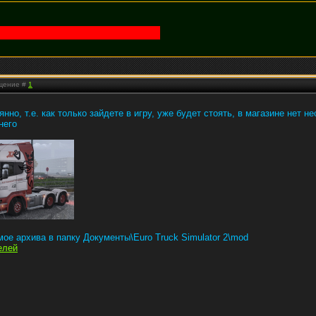
бщение #
1
нно, т.е. как только зайдете в игру, уже будет стоять, в магазине нет 
него
ое архива в папку Документы\Euro Truck Simulator 2\mod
елей