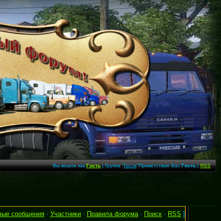
Вы вошли как
Гость
| Группа "
Гости
"Приветствую Вас
Гость
|
RSS
вые сообщения
·
Участники
·
Правила форума
·
Поиск
·
RSS
]