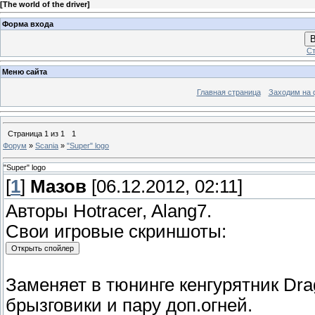
[
The world of the driver
]
Форма входа
В
Ст
Меню сайта
Главная страница
Заходим на 
Страница
1
из
1
1
Форум
»
Scania
»
"Super" logo
"Super" logo
[
1
]
Мазов
[06.12.2012, 02:11]
Авторы Hotracer, Alang7.
Свои игровые скриншоты:
Заменяет в тюнинге кенгурятник Drag
брызговики и пару доп.огней.