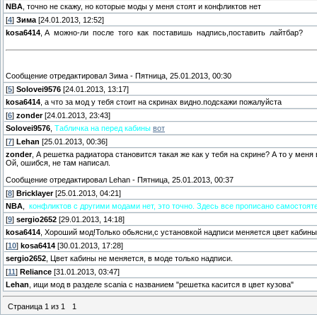
NBA
, точно не скажу, но которые моды у меня стоят и конфликтов нет
[
4
]
Зима
[24.01.2013, 12:52]
kosa6414
, А можно-ли после того как поставишь надпись,поставить лайтбар?
Сообщение отредактировал
Зима
-
Пятница, 25.01.2013, 00:30
[
5
]
Solovei9576
[24.01.2013, 13:17]
kosa6414
, а что за мод у тебя стоит на скринах видно.подскажи пожалуйста
[
6
]
zonder
[24.01.2013, 23:43]
Solovei9576
,
Табличка на перед кабины
вот
[
7
]
Lehan
[25.01.2013, 00:36]
zonder
, А решетка радиатора становится такая же как у тебя на скрине? А то у меня
Ой, ошибся, не там написал.
Сообщение отредактировал
Lehan
-
Пятница, 25.01.2013, 00:37
[
8
]
Bricklayer
[25.01.2013, 04:21]
NBA
,
конфликтов с другими модами нет, это точно. Здесь все прописано самостоят
[
9
]
sergio2652
[29.01.2013, 14:18]
kosa6414
, Хороший мод!Только обьясни,с установкой надписи меняется цвет кабины
[
10
]
kosa6414
[30.01.2013, 17:28]
sergio2652
, Цвет кабины не меняется, в моде только надписи.
[
11
]
Reliance
[31.01.2013, 03:47]
Lehan
, ищи мод в разделе scania с названием "решетка касится в цвет кузова"
Страница
1
из
1
1