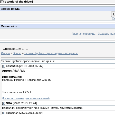
[
The world of the driver
]
Форма входа
В
Ст
Меню сайта
Главная страница
Заходим на 
Страница
1
из
1
1
Форум
»
Scania
»
Scania Highline/Topline надпись на крыше
Scania Highline/Topline надпись на крыше
[
1
]
kosa6414
[23.01.2013, 07:47]
Автор:
AdeA Reis
Информация:
Надписи Highline и Topline для Скании
Тест на версии 1.2.5.1
Доступно только для пользователей
[
2
]
NBA
[23.01.2013, 23:24]
kosa6414
, конфликтует ли с какими нибудь другими модами?
[
3
]
kosa6414
[23.01.2013, 23:54]