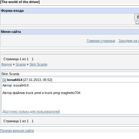
[
The world of the driver
]
Форма входа
В
Ст
Меню сайта
Главная страница
Заходим на 
Страница
1
из
1
1
Форум
»
Scania
»
Skin Scania
Skin Scania
[
1
]
kosa6414
[27.01.2013, 05:52]
Автор .kosa6414
Автор файлов truck.pmd и truck.pmg maghetto704
Доступно только для пользователей
Страница
1
из
1
1
Полная версия сайта