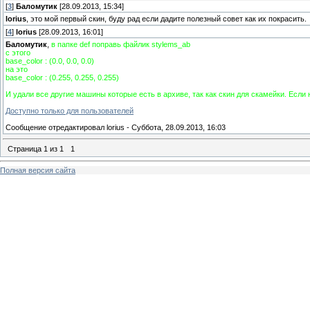
[
3
]
Баломутик
[28.09.2013, 15:34]
lorius
, это мой первый скин, буду рад если дадите полезный совет как их покрасить.
[
4
]
lorius
[28.09.2013, 16:01]
Баломутик
,
в папке def поправь файлик stylems_ab
с этого
base_color : (0.0, 0.0, 0.0)
на это
base_color : (0.255, 0.255, 0.255)
И удали все другие машины которые есть в архиве, так как скин для скамейки. Если 
Доступно только для пользователей
Сообщение отредактировал
lorius
-
Суббота, 28.09.2013, 16:03
Страница
1
из
1
1
Полная версия сайта