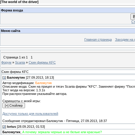
[
The world of the driver
]
Форма входа
В
Ст
Меню сайта
Главная страница
Заходим на 
Страница
1
из
1
1
Форум
»
Scania
»
Скин фирмы KFC
Скин фирмы KFC
[
1
]
Баломутик
[27.09.2013, 18:13]
Автор модификации:
Баломутик
Описание мода: Скин на прицеп и тягач Scania фирмы "KFC". Заменяет фирму "Посп
Тест мода на версии: 1.3.1s
При распространении указывайте автора.
Скриншоты с моей игры:
Доступно только для пользователей
Сообщение отредактировал
Баломутик
-
Пятница, 27.09.2013, 18:37
[
2
]
lorius
[28.09.2013, 01:53]
Баломутик
,
А почему зеркала черные а не белые или красные?