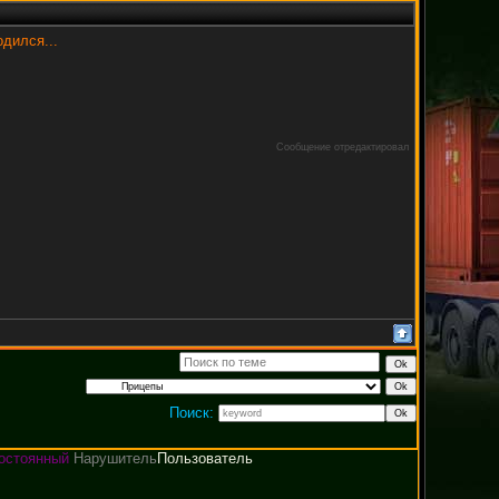
одился...
Сообщение отредактировал
Поиск:
остоянный
Нарушитель
Пользователь