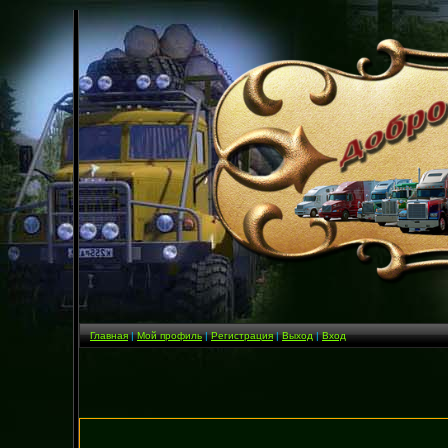
Главная
|
Мой профиль
|
Регистрация
|
Выход
|
Вход