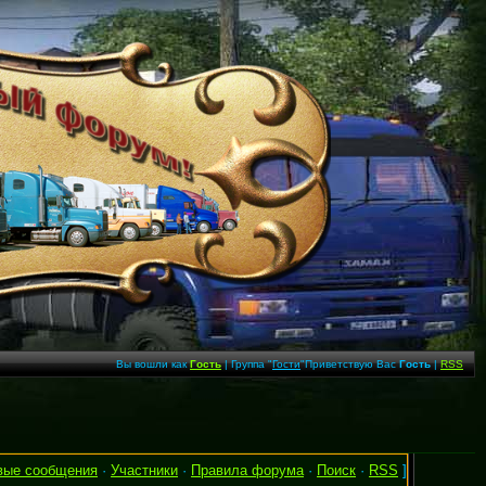
Вы вошли как
Гость
| Группа "
Гости
"Приветствую Вас
Гость
|
RSS
вые сообщения
·
Участники
·
Правила форума
·
Поиск
·
RSS
]