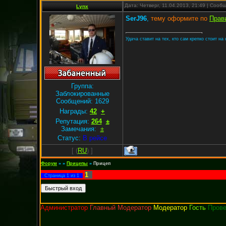
Дата: Четверг, 11.04.2013, 21:49 | Соо
Lynx
SerJ96
,
тему оформите по
Прав
Удача ставит на тех, кто сам крепко стоит на 
Группа:
Заблокированные
Сообщений:
1629
Награды:
42
+
Репутация:
264
±
Замечания:
±
Статус:
В рейсе
[
(
RU
) ]
Форум
»
»
Прицепы
»
Прицеп
1
Страница
1
из
1
Администратор
Главный Модератор
Модератор
Гость
Пров