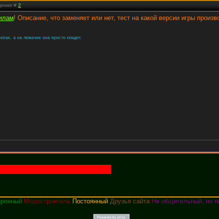
бщение #
2
илам
! Описание, что заменяет или нет, тест на какой версии игры произв
ногах, а на лежачих она просто кладет.
еренный
Модостроитель
Постоянный
Друзья сайта
Не общительный, но п