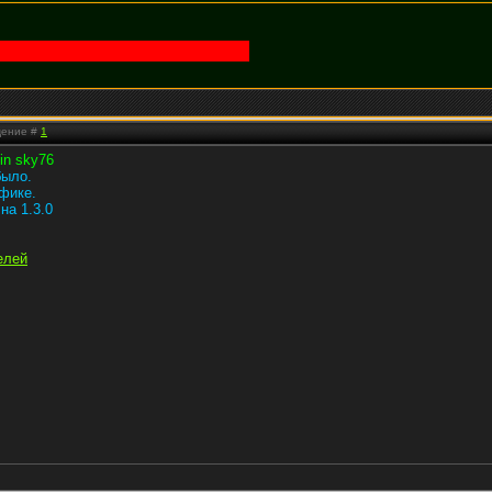
бщение #
1
kin sky76
было.
фике.
на 1.3.0
елей