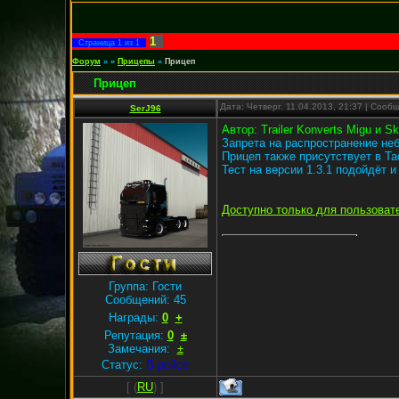
1
Страница
1
из
1
Форум
»
»
Прицепы
»
Прицеп
Прицеп
Дата: Четверг, 11.04.2013, 21:37 | Соо
SerJ96
Автор: Trailer Konverts Migu и S
Запрета на распространение не
Прицеп также присутствует в Та
Тест на версии 1.3.1 подойдёт и 
Доступно только для пользоват
Группа: Гости
Сообщений:
45
Награды:
0
+
Репутация:
0
±
Замечания:
±
Статус:
В рейсе
[
(
RU
) ]